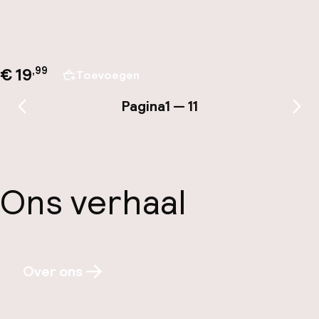
€ 19
,
99
Toevoegen
Pagina
1 — 11
Vorige pagina
Vol
Ons verhaal
Over ons