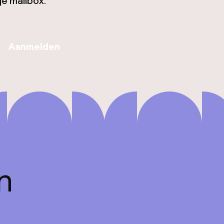
je mailbox.
Aanmelden
n