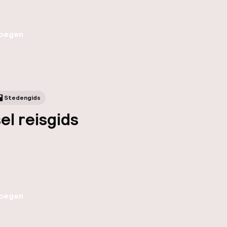
oegen
Stedengids
el reisgids
oegen