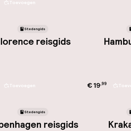
Toevoegen
Stedengids
lorence reisgids
Hambu
€ 19
,
99
Toevoegen
Toev
Stedengids
penhagen reisgids
Kraka