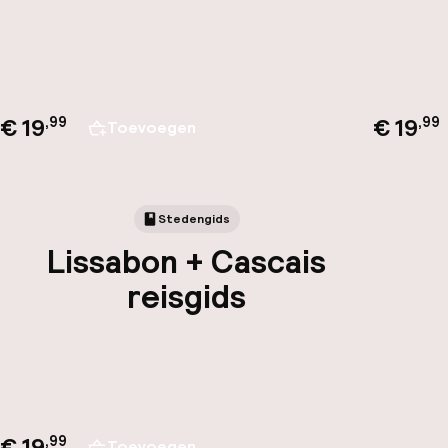
€ 19
€ 19
,
99
,
99
Toevoegen
Stedengids
Lissabon + Cascais
reisgids
€ 19
,
99
Toevoegen