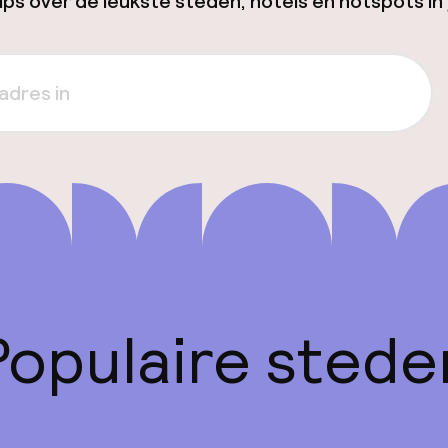
ps over de leukste steden, hotels en hotspots in 
Populaire stede