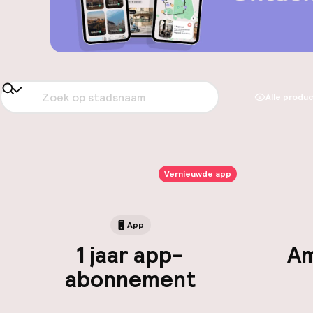
Alle produ
Vernieuwde app
App
1 jaar app-
Am
abonnement