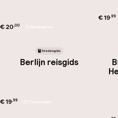
€ 19
,
99
€ 20
,00
Abonneren
Stedengids
Berlijn reisgids
B
He
€ 19
,
99
Toevoegen