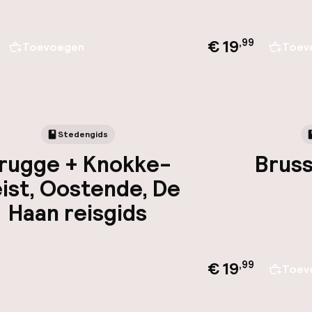
€ 19
,
99
Toevoegen
Toev
Stedengids
rugge + Knokke-
Bruss
ist, Oostende, De
Haan reisgids
€ 19
,
99
Toev