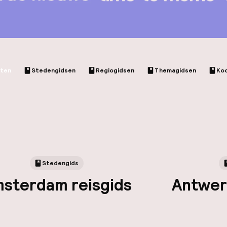
cten
Stedengidsen
Regiogidsen
Themagidsen
Ko
Stedengids
sterdam reisgids
Antwer