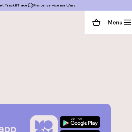
et
Track&Trace
Klantenservice
ma t/m vr
Menu
Winkelmand