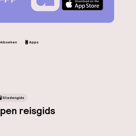
okboeken
Apps
Stedengids
pen reisgids