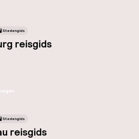
Stedengids
rg reisgids
oegen
Stedengids
u reisgids