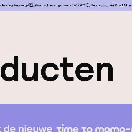
nde dag bezorgd
Gratis bezorgd
vanaf € 29
,99
Bezorging via
PostNL
m
oducten