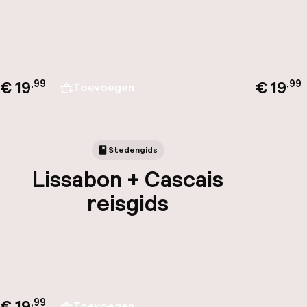
€ 19
€ 19
,
99
,
99
Toevoegen
Stedengids
Lissabon + Cascais
reisgids
€ 19
,
99
Toevoegen