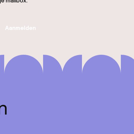
je mailbox.
Aanmelden
n