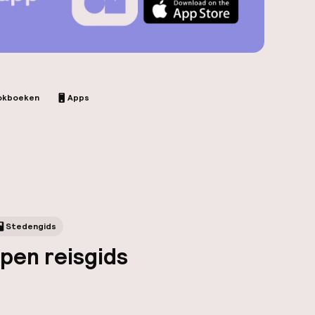
okboeken
Apps
Stedengids
pen reisgids