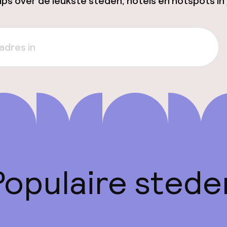
ps over de leukste steden, hotels en hotspots in 
Populaire stede