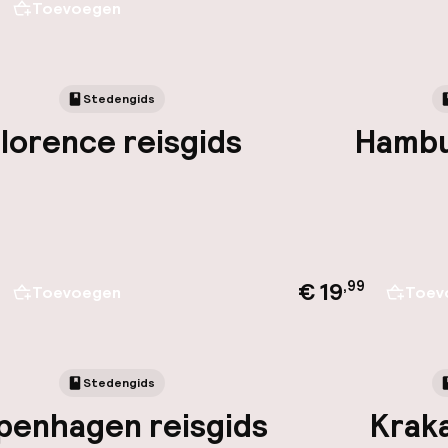
Toevoegen
Stedengids
lorence reisgids
Hambu
€ 19
,
99
Toevoegen
Toev
Stedengids
penhagen reisgids
Kraka