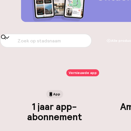
Alle produ
Vernieuwde app
App
1 jaar app-
Am
abonnement