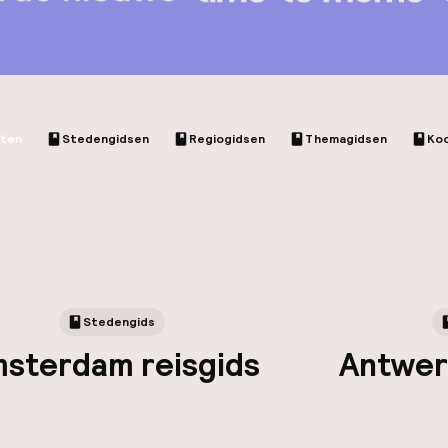
cten
Stedengidsen
Regiogidsen
Themagidsen
Ko
Stedengids
sterdam reisgids
Antwer