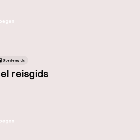
oegen
Stedengids
el reisgids
oegen