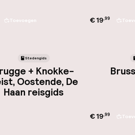
€ 19
,
99
Toevoegen
Toev
Stedengids
rugge + Knokke-
Bruss
ist, Oostende, De
Haan reisgids
€ 19
,
99
Toev