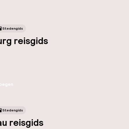
Stedengids
rg reisgids
oegen
Stedengids
u reisgids