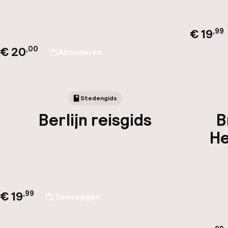
€ 19
,
99
€ 20
,00
Abonneren
Stedengids
Berlijn reisgids
B
He
€ 19
,
99
Toevoegen