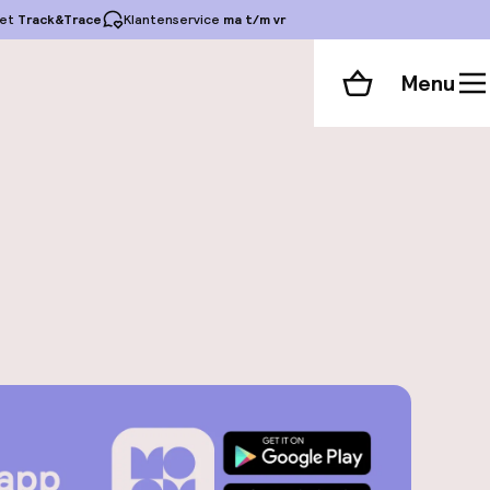
et
Track&Trace
Klantenservice
ma t/m vr
Menu
Winkelmand