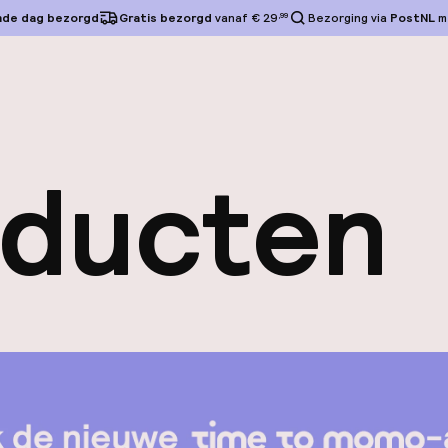
nde dag bezorgd
Gratis bezorgd
vanaf € 29
,99
Bezorging via
PostNL
m
oducten