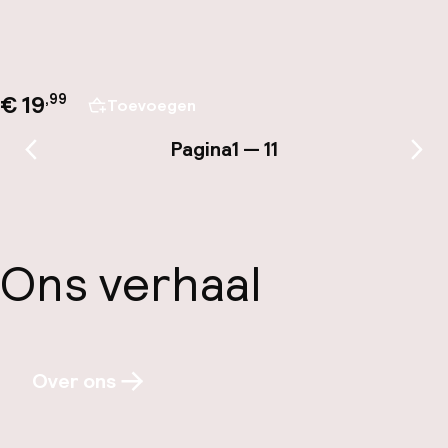
€ 19
,
99
Toevoegen
Pagina
1 — 11
Vorige pagina
Vol
Ons verhaal
Over ons