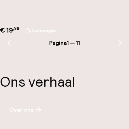
€ 19
,
99
Toevoegen
Pagina
1 — 11
Vorige pagina
Vol
Ons verhaal
Over ons