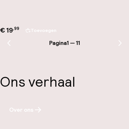
€ 19
,
99
Toevoegen
Pagina
1 — 11
Vorige pagina
Vol
Ons verhaal
Over ons