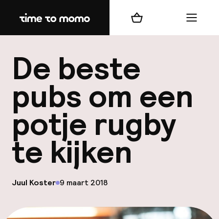
Home
Winkelmand
Menu
b
De beste
pubs om een
potje rugby
best
te kijken
Reisi
We
Mijn
op
Juul Koster
9 maart 2018
Gepubliceerd door
ver