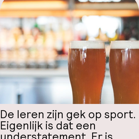
Hul
O
Ne
Facebo
De Ieren zijn gek op sport.
Eigenlijk is dat een
understatement. Er is