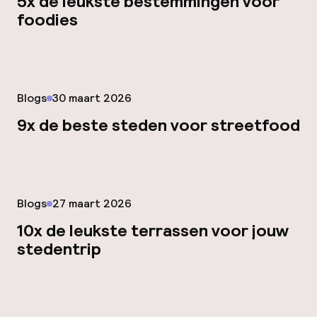
5x de leukste bestemmingen voor
Hul
foodies
O
Gepubliceerd op
Blogs
30 maart 2026
9x de beste steden voor streetfood
Ne
Gepubliceerd op
Blogs
27 maart 2026
10x de leukste terrassen voor jouw
Facebo
stedentrip