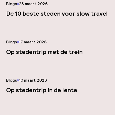
Gepubliceerd op
Blogs
23 maart 2026
De 10 beste steden voor slow travel
Gepubliceerd op
Blogs
17 maart 2026
Op stedentrip met de trein
Gepubliceerd op
Blogs
10 maart 2026
Op stedentrip in de lente