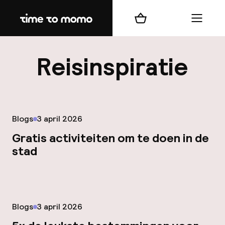
Home
Winkelmand
Menu
b
Reisinspiratie
Gepubliceerd op
Blogs
3 april 2026
Gratis activiteiten om te doen in de
best
stad
Reisi
We
Mijn
Gepubliceerd op
Blogs
3 april 2026
ver