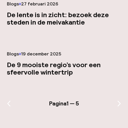
Gepubliceerd op
Blogs
27 februari 2026
De lente is in zicht: bezoek deze
steden in de meivakantie
Gepubliceerd op
Blogs
19 december 2025
De 9 mooiste regio’s voor een
sfeervolle wintertrip
Pagina
1 — 5
Vorige pagina
Vol