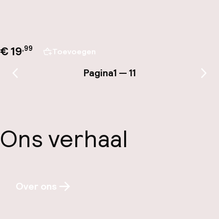
€ 19
,
99
Toevoegen
Pagina
1 — 11
Vorige pagina
Vol
Ons verhaal
Over ons