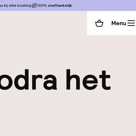
 bij elke boeking
100%
onafhankelijk
Menu
Winkelmand
odra het