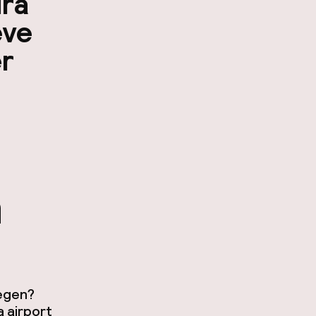
dra
eve
er
n
iegen?
a airport