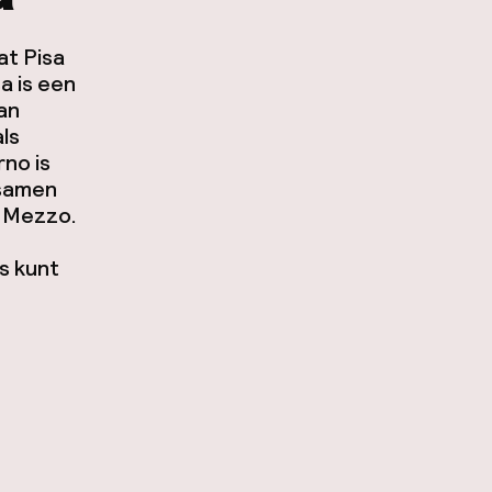
at Pisa
a is een
an
als
rno is
 samen
i Mezzo.
s kunt