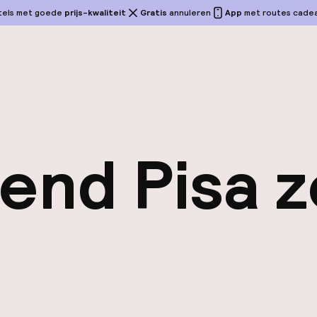
tels met goede
prijs-kwaliteit
Gratis
annuleren
App
met routes cadeau
end Pisa z
g