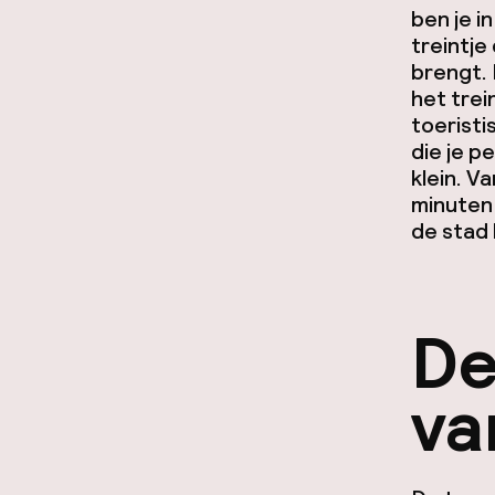
ben je i
treintje
brengt. 
het trei
toeristi
die je p
klein. V
minuten 
de stad l
De
va