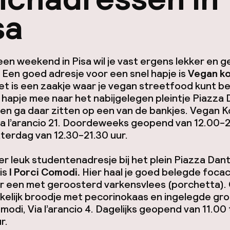
sa
een weekend in Pisa wil je vast ergens lekker en ge
 Een goed adresje voor een snel hapje is
Vegan k
Het is een zaakje waar je vegan streetfood kunt be
hapje mee naar het nabijgelegen pleintje Piazza
i en ga daar zitten op een van de bankjes.
Vegan 
ia l’arancio 21. Doordeweeks geopend van 12.00-
terdag van 12.30-21.30 uur.
r leuk studentenadresje bij het plein Piazza Dan
is
I Porci Comodi.
Hier haal je goed belegde focacc
er een met geroosterd varkensvlees (porchetta).
kelijk broodje met pecorinokaas en ingelegde gr
modi, Via l’arancio 4. Dagelijks geopend van 11.00
r.