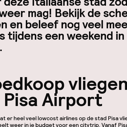
 deze Italiaanse stad zo
weer mag! Bekijk de sch
n en beleef nog veel me
s tijdens een weekend in
.
edkoop vliege
 Pisa Airport
dat er heel veel lowcost airlines op de stad Pisa vl
elt weer in je budget voor een citytrip. Vanaf Pis