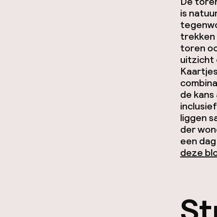
De tore
is natuu
tegenwoo
trekken 
toren oo
uitzicht
Kaartjes
combinat
de kans 
inclusie
liggen s
der won
een dag 
deze bl
St