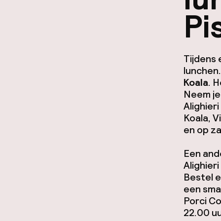
Pi
Tijdens 
lunchen.
Koala
. 
Neem je 
Alighier
Koala, V
en op za
Een ande
Alighieri 
Bestel 
een sma
Porci Co
22.00 uu