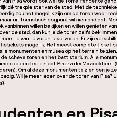
n van Pisa wordt ook wel de Torre Pendente gen
rlijk dé trekpleister van de stad. Met de techniek
rdig zou het mogelijk zijn om de toren weer rec
maar uit toeristisch oogpunt wil niemand dat. Mo
k vanbinnen willen bekijken en willen genieten van
 over de stad, dan kun je de toren zelfs beklimmen
 moet je van te voren reserveren. Er zijn verschil
ietickets mogelijk.
Het meest complete ticket
bi
alle monumenten en musea op het terrein te zien
f de scheve toren en het battisterium. Alle monu
amen op een terrein dat Piazza dei Miracoli heet (
deren). Om al deze monumenten te zien ben je ze
bezig. Wil je meer lezen over de toren van Pisa? 
og
.
udenten en Pis