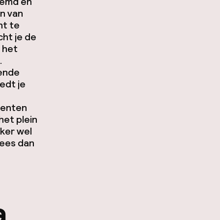
oemd en
en van
ht te
cht je de
 het
.
lende
edt je
,
menten
het plein
ker wel
Lees dan
a