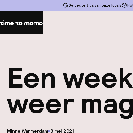
De beste tips
van onze locals
Ho
Home
Een week
weer ma
op
Minne Warmerdam
3 mei 2021