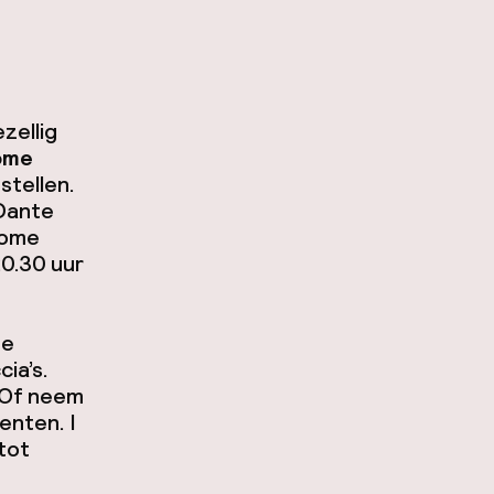
zellig
ome
stellen.
 Dante
Kome
20.30 uur
te
ia’s.
 Of neem
oenten.
I
 tot