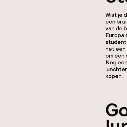
Wist je 
een brui
van de 
Europa e
student.
het een
om een d
Nog een
lunchten
kopen.
Go
lu