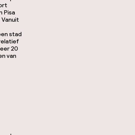
ort
n Pisa
 Vanuit
een stad
elatief
veer 20
en van
n