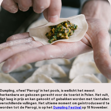
Hul
O
Ne
Facebo
Dumpling, ofwel ‘Pierogi’ in het pools, is wellicht het meest
herkenbare en gekozen gerecht voor de toerist in Polen. Het vult,
ligt laag in prijs en kan gekookt of gebakken worden met tientallen
verschillende vullingen. Het ultieme moment om geïntroduceerd te
worden tot de Pierogi, is op het
Dumpling Festival
op 18 November.