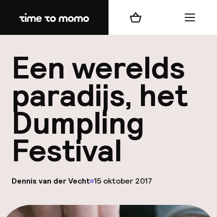
Home
Winkelmand
Menu
b
Een werelds
paradijs, het
Dumpling
best
Festival
Reisi
We
Mijn
op
Dennis van der Vecht
15 oktober 2017
Gepubliceerd door
ver