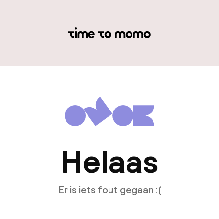
Helaas
Er is iets fout gegaan :(
Opnieuw laden