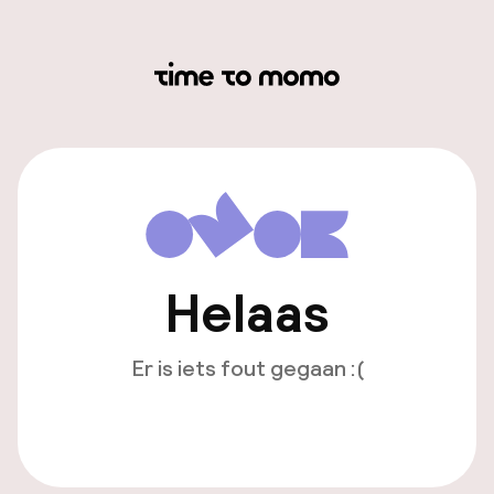
Helaas
Er is iets fout gegaan :(
Opnieuw laden