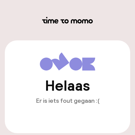
Helaas
Er is iets fout gegaan :(
Opnieuw laden