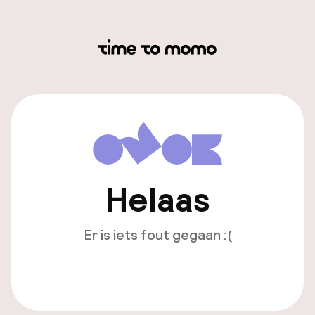
Helaas
Er is iets fout gegaan :(
Opnieuw laden