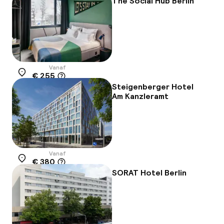
The Social Hub Berlin
Vanaf
€ 255
Locatie
Steigenberger Hotel
Am Kanzleramt
Vanaf
€ 380
Locatie
SORAT Hotel Berlin