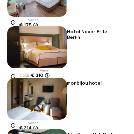
Vanaf
€ 175
Locatie
Hotel Neuer Fritz
Berlin
Vanaf
€ 310
€ 339
Locatie
-9%
monbijou hotel
Vanaf
€ 314
Locatie