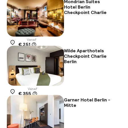
Mondrian Suites
Hotel Berlin
Checkpoint Charlie
Vanaf
€ 251
Locatie
Wilde Aparthotels
Checkpoint Charlie
Berlin
Vanaf
€ 355
Locatie
Garner Hotel Berlin -
Mitte