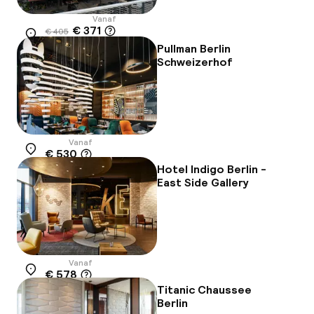
Vanaf
€ 371
€ 405
Locatie
-8%
Pullman Berlin
Schweizerhof
Vanaf
€ 530
Locatie
Hotel Indigo Berlin -
East Side Gallery
Vanaf
€ 578
Locatie
Titanic Chaussee
Berlin