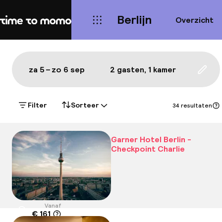
Berlijn
Overzicht
Home
Kaart Berlijn: de beste hotels
Alles
Hotels
Wijken
Eten & drinken
Bezie
Toon op de kaart:
za 5 – zo 6 sep
2 gasten, 1 kamer
Upda
Filter
Sorteer
34 resultaten
Garner Hotel Berlin -
Checkpoint Charlie
Vanaf
€ 161
Locatie