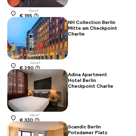
Vanaf
€ 195
Locatie
NH Collection Berlin
Mitte am Checkpoint
Charlie
Vanaf
€ 290
Locatie
Adina Apartment
Hotel Berlin
Checkpoint Charlie
Vanaf
€ 330
Locatie
Scandic Berlin
Potsdamer Platz