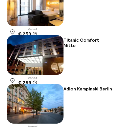
Vanaf
€ 259
Locatie
Titanic Comfort
Mitte
Vanaf
€ 289
Locatie
Adlon Kempinski Berlin
Vanaf