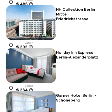
€ 486
Locatie
NH Collection Berlin
Mitte
Friedrichstrasse
Vanaf
€ 292
Locatie
Holiday Inn Express
Berlin-Alexanderplatz
Vanaf
€ 284
Locatie
Garner Hotel Berlin -
Schoneberg