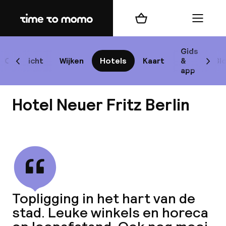
Home
Winkelmand
Menu
Be
Gids
Overzicht
Wijken
Hotels
Kaart
&
Bl
Scroll naar links
Scrol
app
B
Hotel Neuer Fritz Berlin
Bekijk alle
best
Reisi
Topligging in het hart van de
stad. Leuke winkels en horeca
We