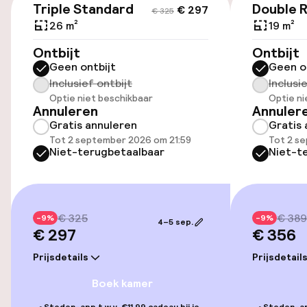
Transferservice
Triple Standard
Double R
€ 297
€ 325
26 m²
19 m²
Toegankelijkheid
Ontbijt
Ontbijt
Geen ontbijt
Geen o
Lift
Inclusief ontbijt
Inclusi
Optie niet beschikbaar
Optie ni
Annuleren
Annuler
Gratis annuleren
Gratis 
Entertainment
Tot 2 september 2026 om 21:59
Tot 2 s
Niet-terugbetaalbaar
Niet-t
Gratis wifi
Eet- en drinkgelegenheden
€ 325
€ 389
-9%
-9%
4–5 sep.
€ 297
€ 356
Restaurant
Prijsdetails
Prijsdetail
Bar
Boek kamer