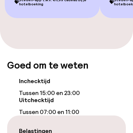
Steden-app t.w.v. €11,99 cadeau bij je
Steden-app
💝
💝
hotelboeking
hotelboek
Eet- en drinkdiensten
Ontbijtbuffet
Diner à la carte
Roomservice
Goed om te weten
Zakelijke faciliteiten
Inchecktijd
Vergaderruimte
Tussen 15:00 en 23:00
Uitchecktijd
Beleid
Tussen 07:00 en 11:00
Overal rookvrij
Belastingen