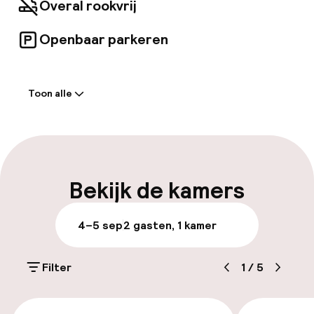
Overal rookvrij
Openbaar parkeren
Welkom
Toon alle
Self-service inchecken (kiosk)
Express check-in mogelijk
Meertalige medewerkers
Bekijk de kamers
Bagageruimte
4–5 sep
2 gasten, 1 kamer
Parkeren & mobiliteit
Filter
1
/
5
Openbaar parkeren
€ 297
€ 325