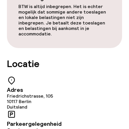
Kleine huisdieren toegestaan (minder
dan de 5 kg)
BTW is altijd inbegrepen. Het is echter
mogelijk dat sommige andere toeslagen
en lokale belastingen niet zijn
inbegrepen. Je betaalt deze toeslagen
en belastingen bij aankomst in je
accommodatie.
Locatie
Adres
Friedrichstrasse, 105
10117
Berlin
Duitsland
Parkeergelegenheid