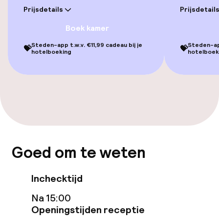
Gratis wifi
Prijsdetails
Prijsdetail
Boek kamer
Eet- en drinkgelegenheden
Steden-app t.w.v. €11,99 cadeau bij je
Steden-app
💝
💝
hotelboeking
hotelboek
Bar
Beleid
Overal rookvrij
Kleine huisdieren toegestaan (minder
Goed om te weten
dan de 5 kg)
Inchecktijd
Na 15:00
Openingstijden receptie