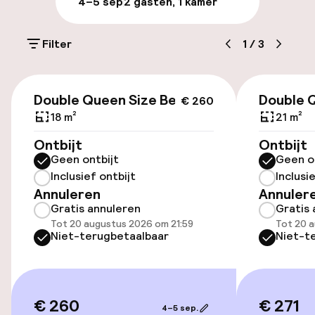
4–5 sep
2 gasten, 1 kamer
Bagageruimte
Filter
1
/
3
Parkeren & mobiliteit
€ 260
Parkeergelegenheid op eigen terrein
Double Queen Size Bed
Double 
€ 260
(buiten)
18 m²
21 m²
€ 19,00 per dag
Ontbijt
Ontbijt
Geen ontbijt
Geen o
Openbaar parkeren
Inclusief ontbijt
Inclusi
Annuleren
Annuler
Gratis annuleren
Gratis 
Toegankelijkheid
Tot 20 augustus 2026 om 21:59
Tot 20 a
Niet-terugbetaalbaar
Niet-t
Lift
Entertainment
€ 260
€ 271
4–5 sep.