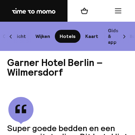
Home
Winkelmand
Menu
Be
Gids
Overzicht
Wijken
Hotels
Kaart
&
Bl
Scroll naar links
Scrol
app
B
Garner Hotel Berlin –
Wilmersdorf
Bekijk alle
best
Reisi
We
Super goede bedden en een