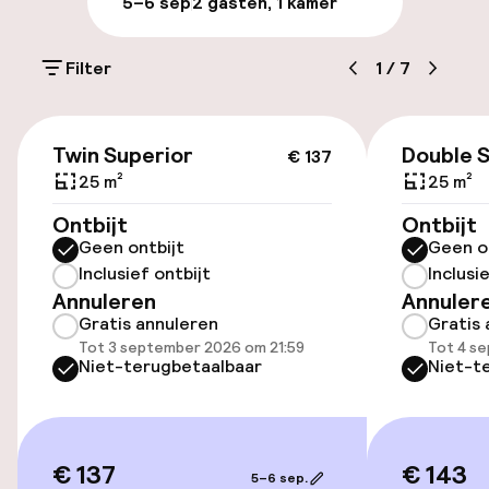
5–6 sep
2 gasten, 1 kamer
Parkeergelegenheid op eigen terrein
(buiten)
Filter
1
/
7
€ 29,00 per dag
€ 137
Openbaar parkeren
Twin Superior
Double 
€ 137
25 m²
25 m²
Ontbijt
Ontbijt
Toegankelijkheid
Geen ontbijt
Geen o
Inclusief ontbijt
Inclusi
Lift
Annuleren
Annuler
Gratis annuleren
Gratis 
Tot 3 september 2026 om 21:59
Tot 4 s
Kamers
Niet-terugbetaalbaar
Niet-t
Aansluitende kamers beschikbaar
€ 137
€ 143
Zwemmen & wellness
5–6 sep.