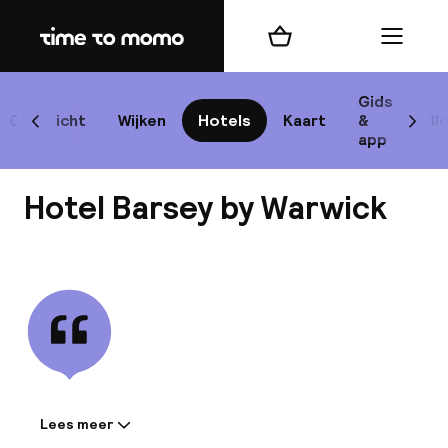
Home
Winkelmand
Menu
Br
Gids
Overzicht
Wijken
Hotels
Kaart
&
Bl
Scroll naar links
Scrol
app
B
Hotel Barsey by Warwick
Bekijk alle
best
Reisi
We
Lees meer
Informatie gedeeld door de