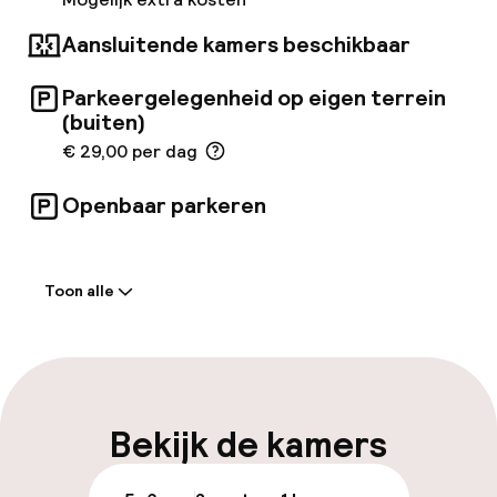
Aansluitende kamers beschikbaar
Parkeergelegenheid op eigen terrein
(buiten)
€ 29,00 per dag
Openbaar parkeren
Welkom
Toon alle
Receptie: 24 uur geopend
Meertalige medewerkers
Bagageruimte
Bekijk de kamers
Parkeren & mobiliteit