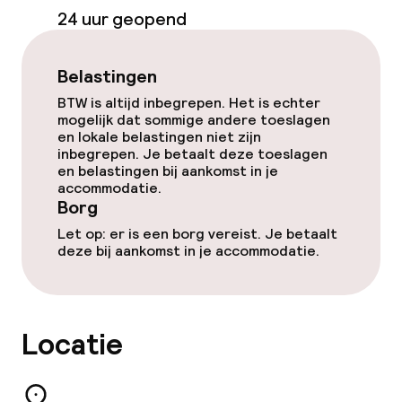
Restaurant
24 uur geopend
Bar
Belastingen
BTW is altijd inbegrepen. Het is echter
Eet- en drinkdiensten
mogelijk dat sommige andere toeslagen
en lokale belastingen niet zijn
inbegrepen. Je betaalt deze toeslagen
Ontbijtbuffet
en belastingen bij aankomst in je
accommodatie.
Roomservice
Borg
Let op: er is een borg vereist. Je betaalt
deze bij aankomst in je accommodatie.
Faciliteiten en diensten voor kinderen
Babysitservice
Locatie
Schoonmaakvoorzieningen