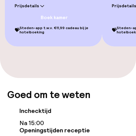
Prijsdetails
Prijsdetail
Massage
Boek kamer
Fitnessruimte / gym
Steden-app t.w.v. €11,99 cadeau bij je
Steden-app
💝
💝
hotelboeking
hotelboek
Entertainment
Gratis wifi
Tuin
Terras
Goed om te weten
Zonneterras
Inchecktijd
Na 15:00
Eet- en drinkgelegenheden
Openingstijden receptie