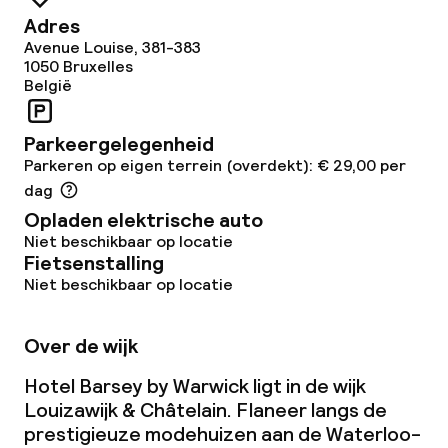
Wasservice
Adres
Avenue Louise, 381-383
1050
Bruxelles
Zakelijke faciliteiten
België
Conferentieruimte
Parkeergelegenheid
Parkeren op eigen terrein (overdekt): € 29,00 per
Vergaderruimte
dag
Opladen elektrische auto
Beleid
Niet beschikbaar op locatie
Fietsenstalling
Niet beschikbaar op locatie
Borg bij aankomst
Kleine huisdieren toegestaan (minder
Over de wijk
dan de 5 kg)
Hotel Barsey by Warwick ligt in de wijk
Louizawijk & Châtelain. Flaneer langs de
prestigieuze modehuizen aan de Waterloo-