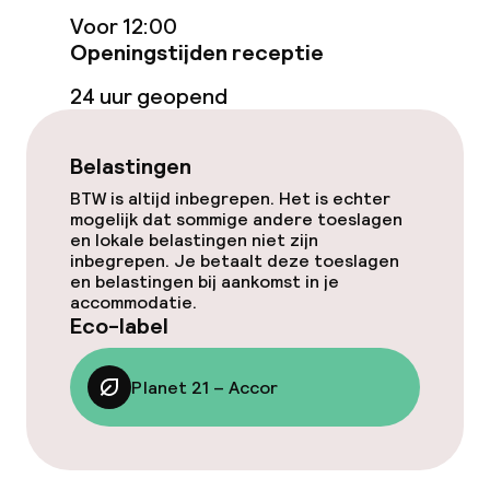
Voor 12:00
Eet- en drinkdiensten
Openingstijden receptie
Roomservice
24 uur geopend
Schoonmaakvoorzieningen
Belastingen
BTW is altijd inbegrepen. Het is echter
Wasfaciliteiten (wasmachine)
mogelijk dat sommige andere toeslagen
en lokale belastingen niet zijn
inbegrepen. Je betaalt deze toeslagen
Wasservice
en belastingen bij aankomst in je
accommodatie.
Eco-label
Zakelijke faciliteiten
Planet 21 – Accor
Conferentieruimte
Vergaderruimte