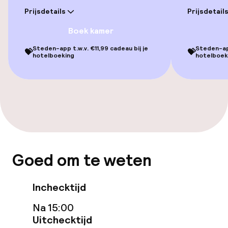
Prijsdetails
Prijsdetail
Aansluitende kamers beschikbaar
Boek kamer
Steden-app t.w.v. €11,99 cadeau bij je
Steden-app
💝
💝
Entertainment
hotelboeking
hotelboek
Gratis wifi
Tuin
Terras
Goed om te weten
Eet- en drinkgelegenheden
Restaurant
Inchecktijd
Na 15:00
Bar
Uitchecktijd