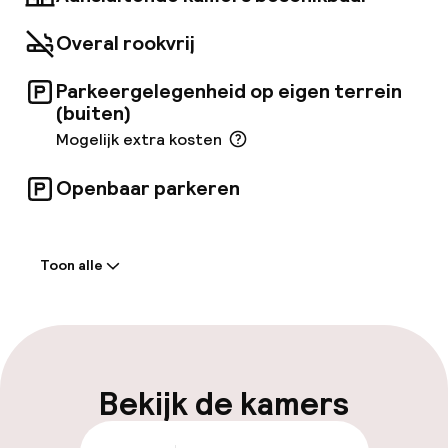
Overal rookvrij
Parkeergelegenheid op eigen terrein
(buiten)
Mogelijk extra kosten
Openbaar parkeren
Welkom
Toon alle
Receptie: 24 uur geopend
Meertalige medewerkers
Bagageruimte
Bekijk de kamers
Parkeren & mobiliteit