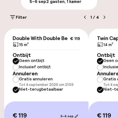
5–6 sep
2 gasten, 1 kamer
Parkeergelegenheid op eigen terrein
(buiten)
Filter
1
/
4
Mogelijk extra kosten
€ 119
Openbaar parkeren
Double With Double Bed
Twin Cap
€ 119
15 m²
14 m²
Oplaadpunt elektrische auto op
Ontbijt
Ontbijt
locatie
Geen ontbijt
Geen o
Inclusief ontbijt
Inclusi
Toegankelijkheid
Annuleren
Annuler
Gratis annuleren
Gratis 
Overal rolstoeltoegankelijk
Tot 4 september 2026 om 21:59
Tot 4 s
Niet-terugbetaalbaar
Niet-t
Lift
€ 119
€ 119
Kamers
5–6 sep.