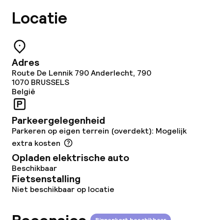
Eco-label
Locatie
Planet 21 – Accor
Adres
Beleid
Route De Lennik 790 Anderlecht, 790
1070
BRUSSELS
België
Overal rookvrij
Parkeergelegenheid
Parkeren op eigen terrein (overdekt): Mogelijk
extra kosten
Opladen elektrische auto
Beschikbaar
Fietsenstalling
Niet beschikbaar op locatie