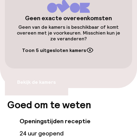
Toegankelijkheid
Overal rolstoeltoegankelijk
Geen exacte overeenkomsten
Geen van de kamers is beschikbaar of komt
Lift
overeen met je voorkeuren. Misschien kun je
ze veranderen?
Entertainment
Toon 5 uitgesloten kamers
Gratis wifi
Tuin
Bekijk de kamers
Terras
Goed om te weten
Eet- en drinkgelegenheden
Openingstijden receptie
Restaurant
24 uur geopend