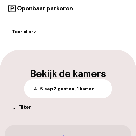
Openbaar parkeren
Welkom
Toon alle
Receptie: 24 uur geopend
Self-service inchecken (kiosk)
Express check-out mogelijk
Bekijk de kamers
Vroeg uitchecken mogelijk
4–5 sep
2 gasten, 1 kamer
Parkeren & mobiliteit
Filter
Openbaar parkeren