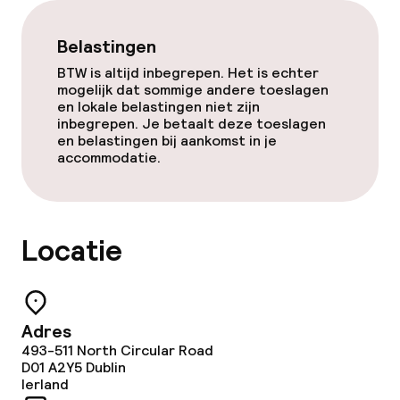
Bar
Belastingen
BTW is altijd inbegrepen. Het is echter
Eet- en drinkdiensten
mogelijk dat sommige andere toeslagen
en lokale belastingen niet zijn
Ontbijtbuffet
inbegrepen. Je betaalt deze toeslagen
en belastingen bij aankomst in je
accommodatie.
Diner à la carte
Dieetopties
Locatie
Vegetarische opties
Adres
Beleid
493-511 North Circular Road
D01 A2Y5
Dublin
Overal rookvrij
Ierland