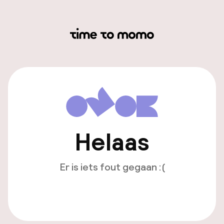
Helaas
Er is iets fout gegaan :(
Opnieuw laden