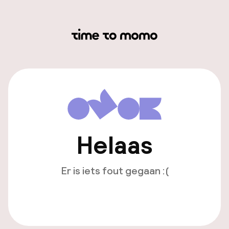
Helaas
Er is iets fout gegaan :(
Opnieuw laden