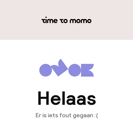
Helaas
Er is iets fout gegaan :(
Opnieuw laden