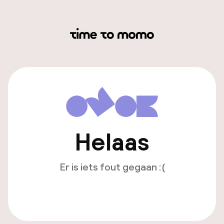
Helaas
Er is iets fout gegaan :(
Opnieuw laden