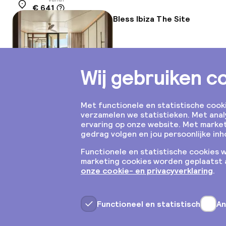
€ 641
Locatie
Bless Ibiza The Site
Vanaf
€ 1.121
Locatie
Axel Beach Ibiza
Vanaf
€ 352
Locatie
Toon 26 uitgesloten hotels