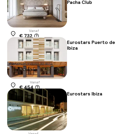
Pacha Club
Vanaf
€ 732
Locatie
Eurostars Puerto de
Ibiza
Vanaf
€ 454
Locatie
Eurostars Ibiza
Vanaf