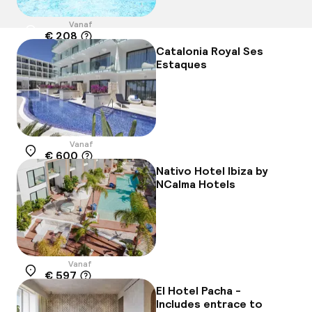
Vanaf
€ 208
Locatie
Catalonia Royal Ses
Estaques
Vanaf
€ 600
Locatie
Nativo Hotel Ibiza by
NCalma Hotels
Vanaf
€ 597
Locatie
El Hotel Pacha -
Includes entrace to