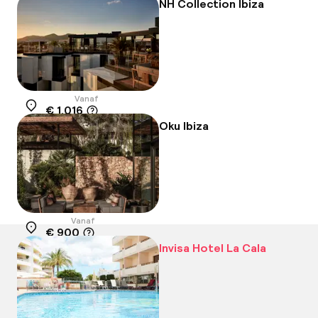
-18%
NH Collection Ibiza
Vanaf
€ 1.016
Locatie
Oku Ibiza
Vanaf
€ 900
Locatie
Invisa Hotel La Cala