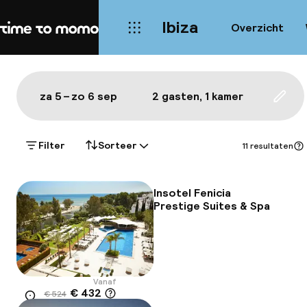
Ibiza
Overzicht
Home
Kaart Ibiza: de beste hotels e
Alles
Hotels
Wijken
Eten & drinken
Bezie
Toon op de kaart:
za 5 – zo 6 sep
2 gasten, 1 kamer
Upda
Filter
Sorteer
11 resultaten
Insotel Fenicia
Prestige Suites & Spa
Vanaf
€ 432
€ 524
Locatie