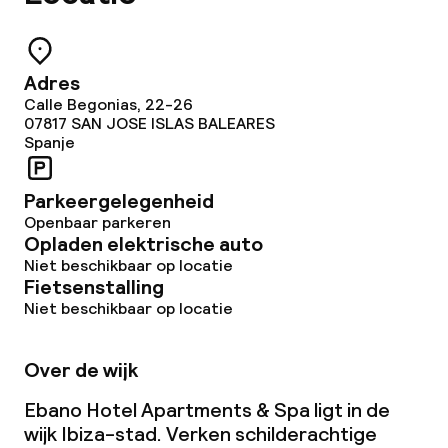
Tuin
Terras
Adres
Calle Begonias, 22-26
Zonneterras
07817
SAN JOSE ISLAS BALEARES
Spanje
Eet- en drinkgelegenheden
Parkeergelegenheid
Restaurant
Openbaar parkeren
Opladen elektrische auto
Niet beschikbaar op locatie
Bar
Fietsenstalling
Niet beschikbaar op locatie
Eet- en drinkdiensten
Over de wijk
Lunch à la carte
Ebano Hotel Apartments & Spa ligt in de
wijk Ibiza-stad. Verken schilderachtige
Diner à la carte