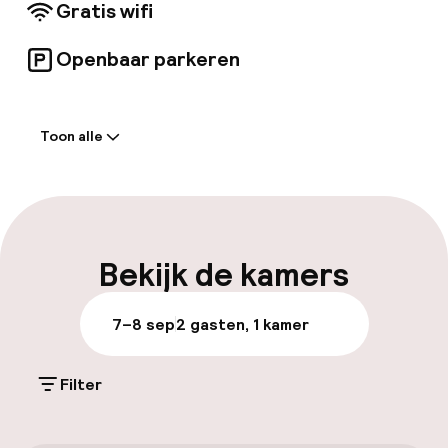
Gratis wifi
Openbaar parkeren
Welkom
Toon alle
Receptie: 24 uur geopend
Meertalige medewerkers
Bagageruimte
Bekijk de kamers
Parkeren & mobiliteit
7–8 sep
2 gasten, 1 kamer
Openbaar parkeren
Filter
Toegankelijkheid