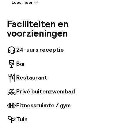
Mijn
Lees meer
Informatie gedeeld door de
accommodatie:
ver
Deze appartementen zijn gunstig gelegen in
Faciliteiten en
het centrum van Playa d'en Bossa, op slechts
Hul
voorzieningen
300 meter van het beroemde strand. In de
omgeving vinden gasten een aantal winkels,
bars en restaurants. Er is een bushalte op
24-uurs receptie
ongeveer 150 meter afstand. Het is de ideale
O
plek voor jongeren die dicht bij het populairste
Bar
uitgaansgebied willen verblijven en ook snel en
gemakkelijk toegang willen hebben tot een van
de meest actieve en moderne stranden van
Restaurant
het eiland.
Ne
Privé buitenzwembad
Fitnessruimte / gym
Tuin
Facebo