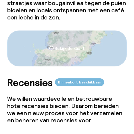
straatjes waar bougainvillea tegen de puien
bloeien en locals ontspannen met een
café
Roomservice
con leche
in de zon.
Faciliteiten en diensten voor kinderen
Kinderzwembad
Bekijk de kaart
Schoonmaakvoorzieningen
Wasfaciliteiten (wasmachine)
Recensies
Binnenkort beschikbaar
We willen waardevolle en betrouwbare
hotelrecensies bieden. Daarom bereiden
we een nieuw proces voor het verzamelen
en beheren van recensies voor.