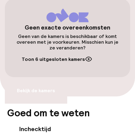
Overal rolstoeltoegankelijk
Lift
Geen exacte overeenkomsten
Geen van de kamers is beschikbaar of komt
overeen met je voorkeuren. Misschien kun je
Kamers
ze veranderen?
Kamers voor rokers beschikbaar
Toon 6 uitgesloten kamers
Zwemmen & wellness
Bekijk de kamers
Zoetwater buitenzwembad
Kinderzwembad
Goed om te weten
Ligstoelen
Inchecktijd