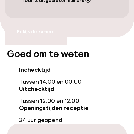
Toon 2 uitgesloten kamers
Luchthavenshuttle
Transferservice
Fietsverhuur
Bekijk de kamers
Goed om te weten
Toegankelijkheid
Lift
Inchecktijd
Tussen 14:00 en 00:00
Zwemmen & wellness
Uitchecktijd
Privé zwembad
Tussen 12:00 en 12:00
Openingstijden receptie
Zoetwater buitenzwembad
24 uur geopend
Ligstoelen