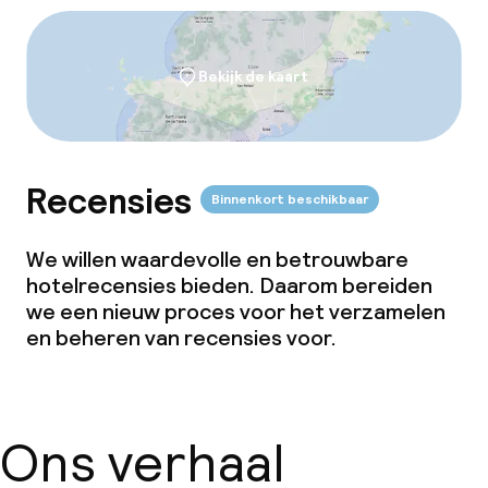
Laat ontbijt
Bekijk de kaart
Dieetopties
Glutenvrije opties
Vegetarische opties
Recensies
Binnenkort beschikbaar
We willen waardevolle en betrouwbare
Faciliteiten en diensten voor kinderen
hotelrecensies bieden. Daarom bereiden
we een nieuw proces voor het verzamelen
Babysitservice
en beheren van recensies voor.
Schoonmaakvoorzieningen
Ons verhaal
Wasfaciliteiten (wasmachine)