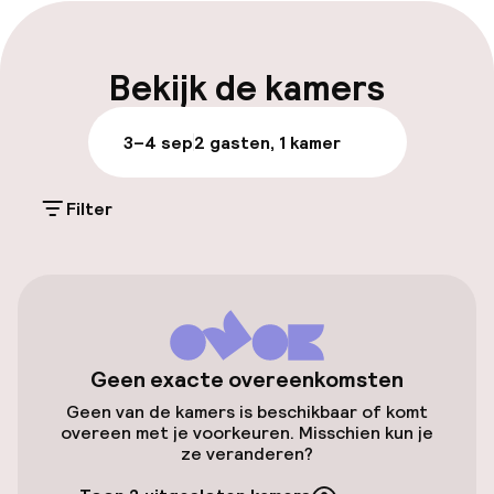
Express check-in mogelijk
Laat uitchecken mogelijk
Bekijk de kamers
Meertalige medewerkers
3–4 sep
2 gasten, 1 kamer
Bagageruimte
Filter
Parkeren & mobiliteit
Parkeergelegenheid op eigen terrein
(buiten)
Gratis parkeren
Geen exacte overeenkomsten
Parkeerservice
Geen van de kamers is beschikbaar of komt
overeen met je voorkeuren. Misschien kun je
Openbaar parkeren
ze veranderen?