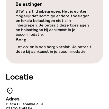
Belastingen
Parasols
BTW is altijd inbegrepen. Het is echter
mogelijk dat sommige andere toeslagen
Hot tub
en lokale belastingen niet zijn
inbegrepen. Je betaalt deze toeslagen
en belastingen bij aankomst in je
Massage
accommodatie.
Borg
Fitnessruimte / gym
Let op: er is een borg vereist. Je betaalt
deze bij aankomst in je accommodatie.
Entertainment
Gratis wifi
Locatie
Zonneterras
Adres
Eet- en drinkgelegenheden
Plaça D Espanya 4, 4
07800
EIVISSA