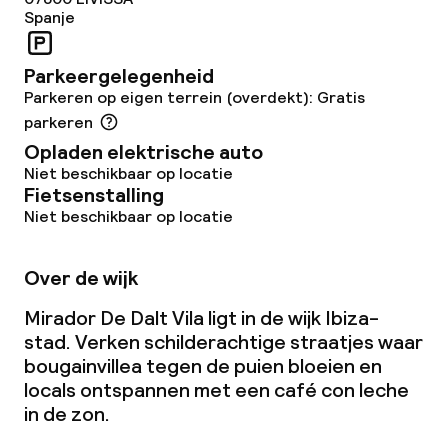
Restaurant
Spanje
Bar
Parkeergelegenheid
Parkeren op eigen terrein (overdekt): Gratis
parkeren
Eet- en drinkdiensten
Opladen elektrische auto
Ontbijt à la carte
Niet beschikbaar op locatie
Fietsenstalling
Niet beschikbaar op locatie
Ontbijt geserveerd aan tafel
Lunch à la carte
Over de wijk
Diner à la carte
Mirador De Dalt Vila ligt in de wijk Ibiza-
stad. Verken schilderachtige straatjes waar
Roomservice
bougainvillea tegen de puien bloeien en
locals ontspannen met een
café con leche
Vroeg ontbijt
in de zon.