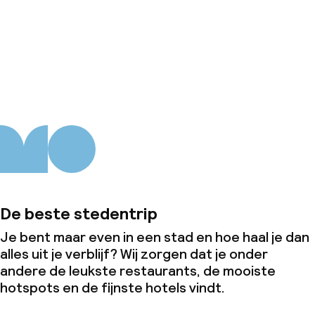
Wasservice
Over ons
Zakelijke faciliteiten
Vergaderruimte
Beleid
Borg bij aankomst
Overal rookvrij
De beste stedentrip
Je bent maar even in een stad en hoe haal je dan
alles uit je verblijf? Wij zorgen dat je onder
andere de leukste restaurants, de mooiste
hotspots en de fijnste hotels vindt.