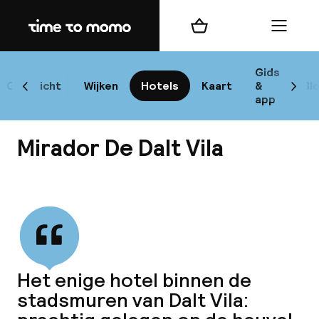
Home
Winkelmand
Menu
I
Gids
Overzicht
Wijken
Hotels
Kaart
&
Bl
Scroll naar links
Scrol
app
B
Mirador De Dalt Vila
Bekijk alle
best
Reisi
Het enige hotel binnen de
stadsmuren van Dalt Vila:
We