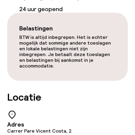
Kamers
24 uur geopend
Voor toegankelijkheid
geoptimaliseerde kamers beschikbaar
Belastingen
BTW is altijd inbegrepen. Het is echter
mogelijk dat sommige andere toeslagen
Zwemmen & wellness
en lokale belastingen niet zijn
inbegrepen. Je betaalt deze toeslagen
Zoetwater buitenzwembad
en belastingen bij aankomst in je
accommodatie.
Buitenzwembad op het dak
Ligstoelen
Locatie
Parasols
Solarium
Adres
Spacentrum
Carrer Pare Vicent Costa, 2