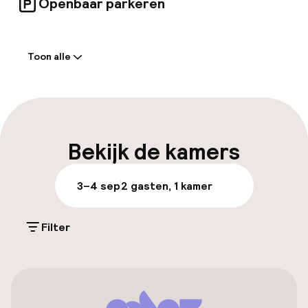
Openbaar parkeren
Welkom
Toon alle
Receptie: 24 uur geopend
Vroeg inchecken mogelijk
Meertalige medewerkers
Bekijk de kamers
Bagageruimte
3–4 sep
2 gasten, 1 kamer
Parkeren & mobiliteit
Filter
Parkeergelegenheid op eigen terrein
(buiten)
Mogelijk extra kosten