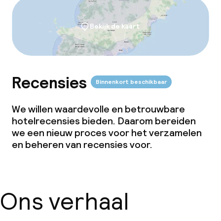
Restaurant
Bekijk de kaart
Bar
Bar met dakterras
Recensies
Binnenkort beschikbaar
Eet- en drinkdiensten
We willen waardevolle en betrouwbare
Ontbijtbuffet
hotelrecensies bieden. Daarom bereiden
we een nieuw proces voor het verzamelen
Lunch à la carte
en beheren van recensies voor.
Dinerbuffet
Diner à la carte
Ons verhaal
Roomservice