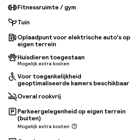
in buffetstijl met heerlijke mediterrane en
Fitnessruimte / gym
internationale gerechten, een à-la-
carterestaurant, een poolbar en een
Tuin
loungebar. Gasten kunnen hun trainingsroutine
aanhouden in de goed uitgeruste
fitnessruimte en daarna ontspannen in de
Oplaadpunt voor elektrische auto's op
twee zwembaden en op de grote terrassen
eigen terrein
met ligbedden. De accommodatie biedt ook
ontspannende activiteiten en
Huisdieren toegestaan
entertainmentprogramma's die het verblijf van
Mogelijk extra kosten
de gasten nog aangenamer maken.
Voor toegankelijkheid
geoptimaliseerde kamers beschikbaar
Overal rookvrij
Parkeergelegenheid op eigen terrein
(buiten)
Mogelijk extra kosten