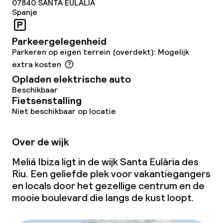
07840
SANTA EULALIA
Spanje
Spa behandelingen
Fitnessruimte / gym
Parkeergelegenheid
Parkeren op eigen terrein (overdekt): Mogelijk
extra kosten
Entertainment
Opladen elektrische auto
Beschikbaar
Betaalde wifi
Fietsenstalling
Niet beschikbaar op locatie
Tuin
Over de wijk
Terras
Meliá Ibiza ligt in de wijk Santa Eulària des
Zonneterras
Riu. Een geliefde plek voor vakantiegangers
en locals door het gezellige centrum en de
mooie boulevard die langs de kust loopt.
Eet- en drinkgelegenheden