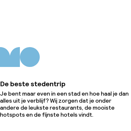
Dieetopties
Over ons
Glutenvrije opties
Schoonmaakvoorzieningen
Wasservice
Zakelijke faciliteiten
De beste stedentrip
Conferentieruimte
Je bent maar even in een stad en hoe haal je dan
alles uit je verblijf? Wij zorgen dat je onder
Vergaderruimte
andere de leukste restaurants, de mooiste
hotspots en de fijnste hotels vindt.
Beleid