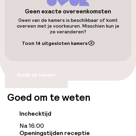
Openbaar parkeren
Geen exacte overeenkomsten
Oplaadpunt elektrische auto op
Geen van de kamers is beschikbaar of komt
locatie
overeen met je voorkeuren. Misschien kun je
ze veranderen?
Fietsverhuur
Toon 14 uitgesloten kamers
Fietsen beschikbaar
Toegankelijkheid
Bekijk de kamers
Overal rolstoeltoegankelijk
Goed om te weten
Lift
Inchecktijd
Voor toegankelijkheid
geoptimaliseerde kamers beschikbaar
Na 16:00
Openingstijden receptie