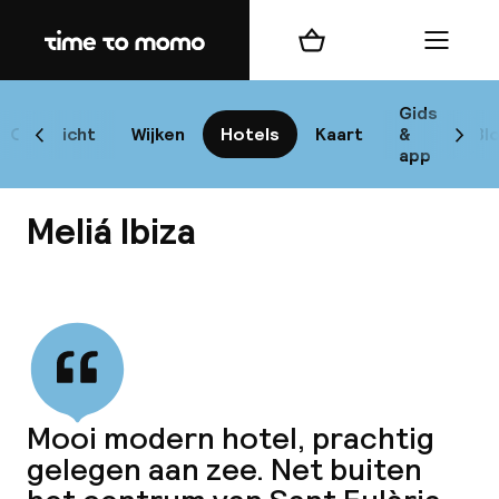
Home
Winkelmand
Menu
I
Gids
Overzicht
Wijken
Hotels
Kaart
&
Bl
Scroll naar links
Scrol
app
B
Meliá Ibiza
Bekijk alle
best
Reisi
Mooi modern hotel, prachtig
gelegen aan zee. Net buiten
We