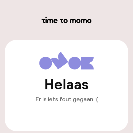
Helaas
Er is iets fout gegaan :(
Opnieuw laden