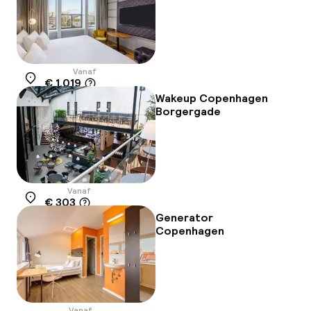
Vanaf
€ 1.019
Locatie
Wakeup Copenhagen
Borgergade
Vanaf
€ 303
Locatie
Generator
Copenhagen
Vanaf