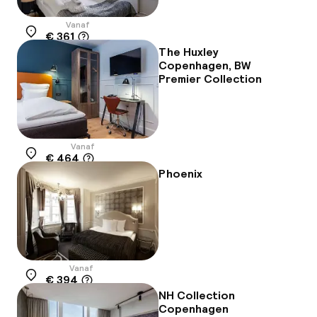
Vanaf
€ 361
Locatie
The Huxley
Copenhagen, BW
Premier Collection
Vanaf
€ 464
Locatie
Phoenix
Vanaf
€ 394
Locatie
NH Collection
Copenhagen