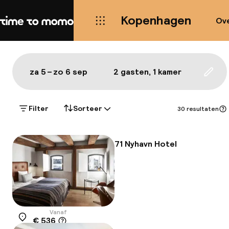
Kopenhagen
Ove
Home
Kaart Kopenhagen: de beste ho
Alles
Hotels
Wijken
Eten & drinken
Bezie
Toon op de kaart:
za 5 – zo 6 sep
2 gasten, 1 kamer
Upda
Filter
Sorteer
30 resultaten
71 Nyhavn Hotel
Vanaf
€ 536
Locatie