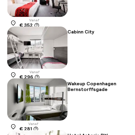
Vanaf
€ 352
Locatie
Cabinn City
Vanaf
€ 296
Locatie
Wakeup Copenhagen
Bernstorffsgade
Vanaf
€ 281
Locatie