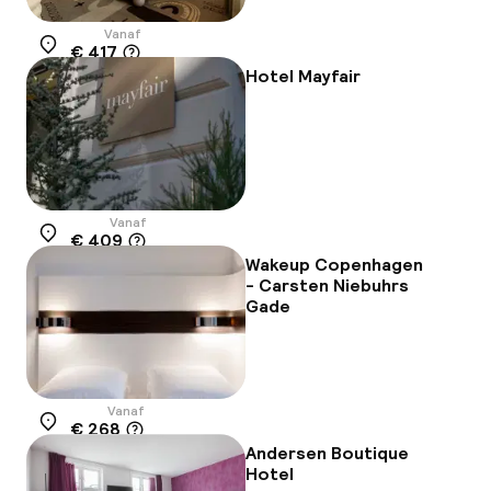
Vanaf
€ 417
Locatie
Hotel Mayfair
Vanaf
€ 409
Locatie
Wakeup Copenhagen
- Carsten Niebuhrs
Gade
Vanaf
€ 268
Locatie
Andersen Boutique
Hotel