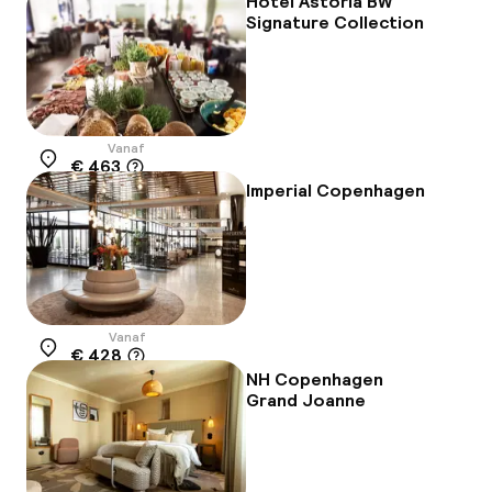
Hotel Astoria BW
Signature Collection
Vanaf
€ 463
Locatie
Imperial Copenhagen
Vanaf
€ 428
Locatie
NH Copenhagen
Grand Joanne