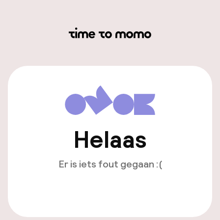
Helaas
Er is iets fout gegaan :(
Opnieuw laden