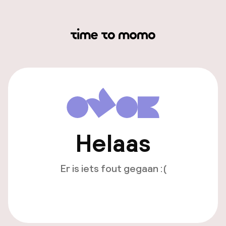
Helaas
Er is iets fout gegaan :(
Opnieuw laden