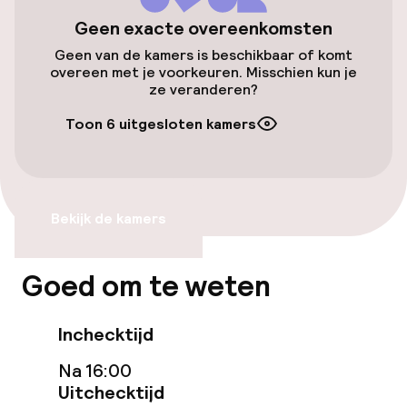
Geen exacte overeenkomsten
Gratis wifi
Geen van de kamers is beschikbaar of komt
overeen met je voorkeuren. Misschien kun je
ze veranderen?
Eet- en drinkgelegenheden
Toon 6 uitgesloten kamers
Bar
Eet- en drinkdiensten
Bekijk de kamers
Ontbijtbuffet
Goed om te weten
Schoonmaakvoorzieningen
Inchecktijd
Wasservice
Na 16:00
Uitchecktijd