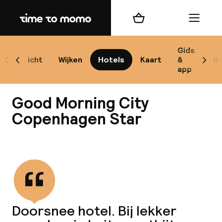
Home
Winkelmand
Menu
Ko
Gids
Overzicht
Wijken
Hotels
Kaart
&
Bl
Scroll naar links
Scrol
app
B
Good Morning City
Copenhagen Star
Alle
Bekijk alle
Re
Mi
Doorsnee hotel. Bij lekker
Code