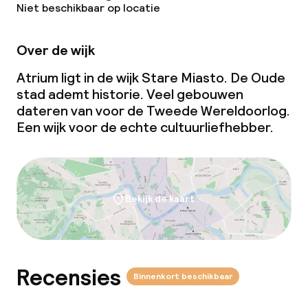
Niet beschikbaar op locatie
Conferentieruimte
Over de wijk
Vergaderruimte
Atrium ligt in de wijk Stare Miasto. De Oude
stad ademt historie. Veel gebouwen
Beleid
dateren van voor de Tweede Wereldoorlog.
Een wijk voor de echte cultuurliefhebber.
Vrijgezellenfeesten of andere feesten
niet toegestaan
Bekijk de kaart
Recensies
Binnenkort beschikbaar