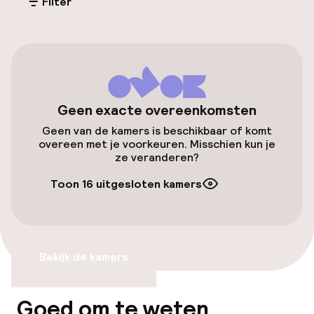
Filter
Parkeergelegenheid op eigen terrein
(binnen)
PLN 80,00 per dag
Openbaar parkeren
Geen exacte overeenkomsten
Luchthavenshuttle
Geen van de kamers is beschikbaar of komt
overeen met je voorkeuren. Misschien kun je
Transferservice
ze veranderen?
Toon 16 uitgesloten kamers
Toegankelijkheid
Lift
Bekijk de kamers
Entertainment
Goed om te weten