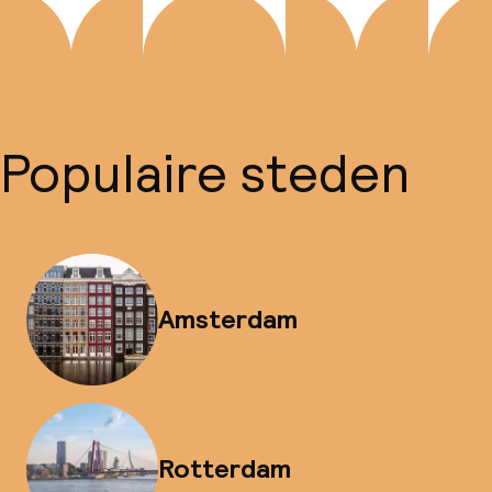
Populaire steden
Amsterdam
Rotterdam