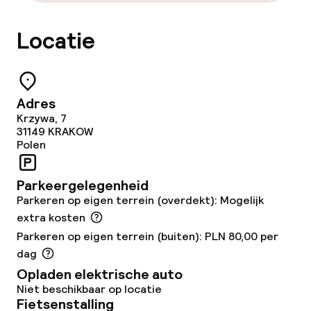
Roomservice
Locatie
Dieetopties
Speciale dieetopties
Adres
Krzywa, 7
31149
KRAKOW
Glutenvrije opties
Polen
Vegetarische opties
Parkeergelegenheid
Parkeren op eigen terrein (overdekt): Mogelijk
Schoonmaakvoorzieningen
extra kosten
Parkeren op eigen terrein (buiten): PLN 80,00 per
Wasservice
dag
Opladen elektrische auto
Niet beschikbaar op locatie
Zakelijke faciliteiten
Fietsenstalling