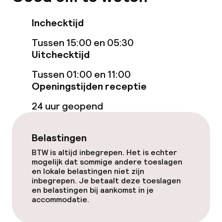
Gratis wifi
Inchecktijd
TV lounge
Tussen 15:00 en 05:30
Uitchecktijd
Eet- en drinkgelegenheden
Tussen 01:00 en 11:00
Restaurant
Openingstijden receptie
24 uur geopend
Bar
Belastingen
Eet- en drinkdiensten
BTW is altijd inbegrepen. Het is echter
mogelijk dat sommige andere toeslagen
Ontbijtbuffet
en lokale belastingen niet zijn
inbegrepen. Je betaalt deze toeslagen
Lunch à la carte
en belastingen bij aankomst in je
accommodatie.
Diner à la carte