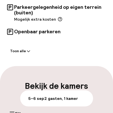
bestellen aan de bar.
Parkeergelegenheid op eigen terrein
(buiten)
Mogelijk extra kosten
Openbaar parkeren
Welkom
Toon alle
Receptie: 24 uur geopend
Meertalige medewerkers
Parkeren & mobiliteit
Bekijk de kamers
Parkeergelegenheid op eigen terrein
5–6 sep
2 gasten, 1 kamer
(buiten)
Mogelijk extra kosten