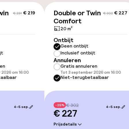
win
Double or Twin
€ 219
€ 227
€ 291
€ 302
id
Comfort
20 m²
ltoegankelijk
Ontbijt
Geen ontbijt
jt
Inclusief ontbijt
Annuleren
ren
Gratis annuleren
llness
 2026 om 16:00
Tot 3 september 2026 om 16:00
aalbaar
Niet-terugbetaalbaar
 / gym
€ 302
-25%
4–5 sep.
4–5 sep.
€ 227
Prijsdetails