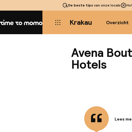
De beste tips
van onze locals
Ho
Krakau
Overzicht
Home
Avena Bout
Hotels
Lees me
Informa