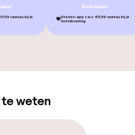
kamer
Boek kamer
11,99 cadeau bij je
Steden-app t.w.v. €11,99 cadeau bij je
💝
hotelboeking
gelegenheden
 te weten
iensten