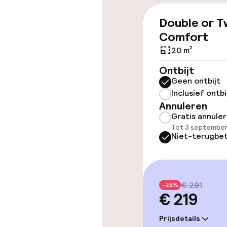
Double or T
Toegankelijkhe
Comfort
20 m²
Overal rolstoe
Ontbijt
Geen ontbijt
Lift
Inclusief ontbi
Annuleren
Gratis annule
Zwemmen & we
Tot 3 september
Niet-terugbet
Spacentrum
Fitnessruimte
€ 291
-25%
€ 219
Entertainment
Prijsdetails