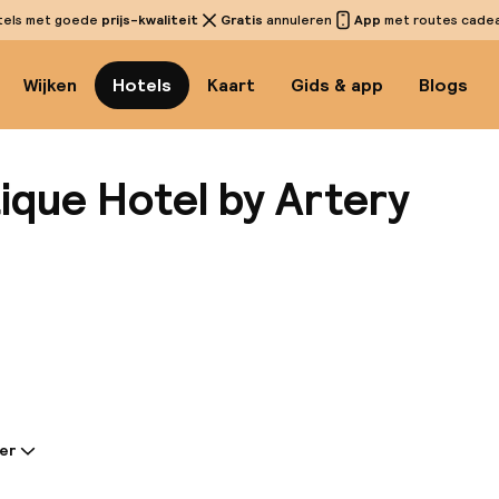
tels met goede
prijs-kwaliteit
Gratis
annuleren
App
met routes cadeau
Wijken
Hotels
Kaart
Gids & app
Blogs
ique Hotel by Artery
Bekijk 
er
tie gedeeld door de accommodatie: