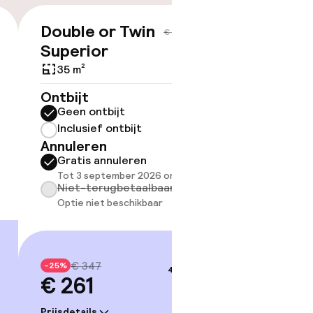
Double or Twin
€ 261
€ 347
Superior
35 m²
ov
Ontbijt
Geen ontbijt
Somm
besch
Inclusief ontbijt
overe
Annuleren
Gratis annuleren
Too
Tot 3 september 2026 om 16:00
Niet-terugbetaalbaar
Optie niet beschikbaar
€ 347
-25%
4–5 sep.
€ 261
Prijsdetails