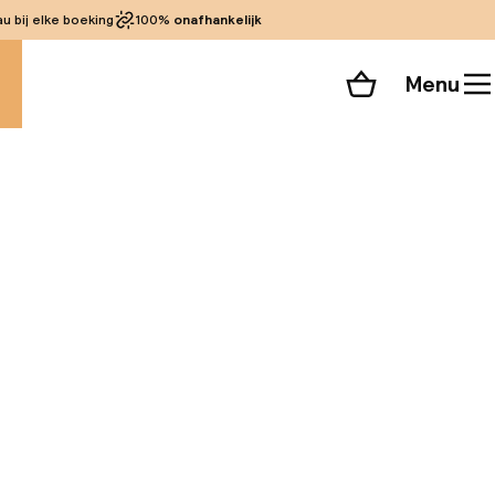
 bij elke boeking
100%
onafhankelijk
Menu
Winkelmand
Bekijk de kamers
alle 57 foto’s