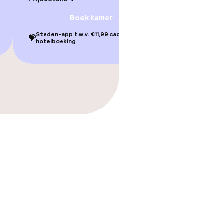
Boek kamer
Steden-app t.w.v. €11,99 cadeau bij je
💝
hotelboeking