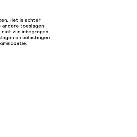
pen. Het is echter
e andere toeslagen
 niet zijn inbegrepen.
slagen en belastingen
ccommodatie.