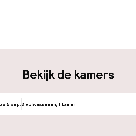
uur geopend
Bagageruimte
edewerkers
iliteit
Bekijk de kamers
nheid op eigen
Luchthavenshut
n)
Transferservice
g
 za 5 sep.
2 volwassenen, 1 kamer
Update beschikba
Fietsverhuur
keren
ektrische auto op