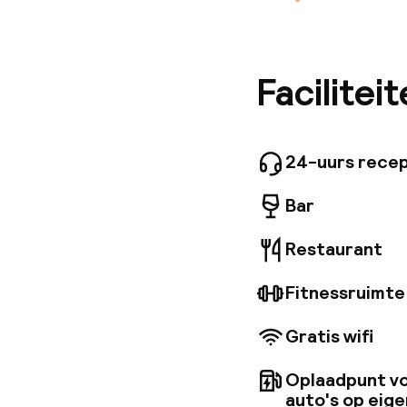
Verblijf 
Krakau. 
op het a
een stij
luchthav
Facilitei
comforta
elemente
verwijze
perfect 
24-uurs recep
zakenrei
Bar
Restaurant
Fitnessruimte
Gratis wifi
Oplaadpunt vo
auto's op eige