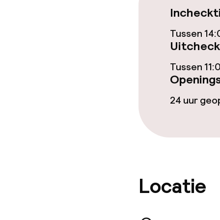
Roomservice
Incheckt
Tussen 14:
Schoonmaakvo
Uitcheck
Tussen 11:
Wasservice
Openings
24 uur ge
Beleid
Overal rookvri
Locatie