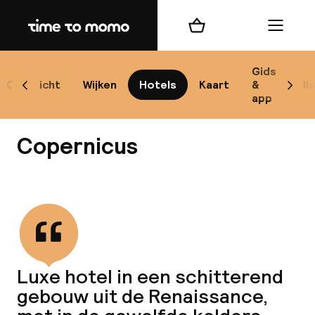
Home
Winkelmand
Menu
Kr
Gids
Overzicht
Wijken
Hotels
Kaart
&
Bl
Scroll naar links
Scrol
app
B
Copernicus
Bekijk alle
best
Reisi
Luxe hotel in een schitterend
gebouw uit de Renaissance,
We