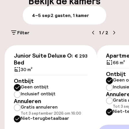
Bekijk de kamers
Parkeren & mobiliteit
4–5 sep
2 gasten, 1 kamer
Parkeergelegenheid op eigen terrein
(buiten)
Filter
1
/
2
Gratis parkeren
€ 293
Parkeerservice
Junior Suite Deluxe One
Apartme
€ 293
Bed
66 m²
Openbaar parkeren
30 m²
Ontbijt
Geen o
Ontbijt
Luchthavenshuttle
Geen ontbijt
Inclusi
Annuler
Inclusief ontbijt
Transferservice
Gratis 
Annuleren
Tot 3 s
Gratis annuleren
Niet-t
Tot 3 september 2026 om 16:00
Toegankelijkheid
Niet-terugbetaalbaar