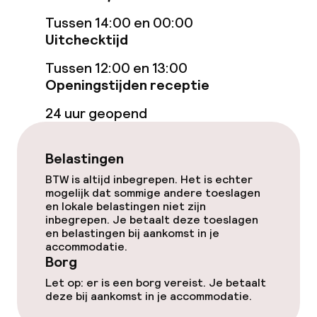
Tussen 14:00 en 00:00
Restaurant
Uitchecktijd
Bar
Tussen 12:00 en 13:00
Openingstijden receptie
24 uur geopend
Eet- en drinkdiensten
Ontbijtbuffet
Belastingen
BTW is altijd inbegrepen. Het is echter
Lunch à la carte
mogelijk dat sommige andere toeslagen
en lokale belastingen niet zijn
Lunch, vast menu
inbegrepen. Je betaalt deze toeslagen
en belastingen bij aankomst in je
accommodatie.
Roomservice
Borg
Let op: er is een borg vereist. Je betaalt
deze bij aankomst in je accommodatie.
Faciliteiten en diensten voor kinderen