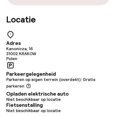
Babysitservice
Locatie
Schoonmaakvoorzieningen
Wasservice
Adres
Kanonicza, 16
Zakelijke faciliteiten
31002
KRAKOW
Polen
Conferentieruimte
Parkeergelegenheid
Vergaderruimte
Parkeren op eigen terrein (overdekt): Gratis
parkeren
Opladen elektrische auto
Beleid
Niet beschikbaar op locatie
Fietsenstalling
Borg bij aankomst
Niet beschikbaar op locatie