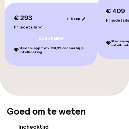
Lift
€ 409
€ 293
Zwemmen & wellness
4–5 sep.
Prijsdetail
Prijsdetails
Zoetwater binnenzwembad
Boek kamer
Steden-app
💝
hotelboek
Spa behandelingen
Steden-app t.w.v. €11,99 cadeau bij je
💝
hotelboeking
Massage
Fitnessruimte / gym
Entertainment
Gratis wifi
Goed om te weten
Inchecktijd
Eet- en drinkgelegenheden