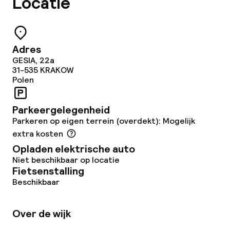
Locatie
Betaalde wifi
TV lounge
Adres
GESIA, 22a
Eet- en drinkgelegenheden
31-535
KRAKOW
Polen
Restaurant
Parkeergelegenheid
Bar
Parkeren op eigen terrein (overdekt): Mogelijk
extra kosten
Opladen elektrische auto
Eet- en drinkdiensten
Niet beschikbaar op locatie
Fietsenstalling
Ontbijtbuffet
Beschikbaar
Lunch à la carte
Over de wijk
Diner à la carte