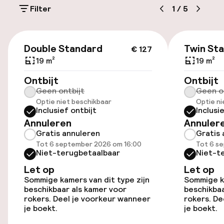
Filter
1
/
5
Parkeergelegenheid op eigen terrein
(buiten)
€ 127
Mogelijk extra kosten
Double Standard
Twin St
€ 127
19 m²
19 m²
Parkeerservice
Ontbijt
Ontbijt
Geen ontbijt
Geen o
Openbaar parkeren
Optie niet beschikbaar
Optie ni
Inclusief ontbijt
Inclusi
Luchthavenshuttle
Annuleren
Annuler
Gratis annuleren
Gratis 
Transferservice
Tot 6 september 2026 om 16:00
Tot 6 s
Niet-terugbetaalbaar
Niet-t
Fietsenstalling
Let op
Let op
Sommige kamers van dit type zijn
Sommige ka
beschikbaar als kamer voor
beschikbaa
rokers. Deel je voorkeur wanneer
rokers. De
Toegankelijkheid
je boekt.
je boekt.