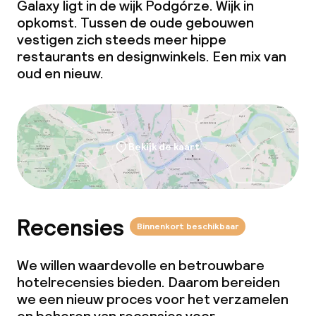
Galaxy ligt in de wijk Podgórze. Wijk in
opkomst. Tussen de oude gebouwen
Roomservice
vestigen zich steeds meer hippe
restaurants en designwinkels. Een mix van
oud en nieuw.
Dieetopties
Speciale dieetopties
Bekijk de kaart
Faciliteiten en diensten voor kinderen
Kinderzwembad
Recensies
Kinderclub
Binnenkort beschikbaar
Babysitservice
We willen waardevolle en betrouwbare
hotelrecensies bieden. Daarom bereiden
we een nieuw proces voor het verzamelen
Schoonmaakvoorzieningen