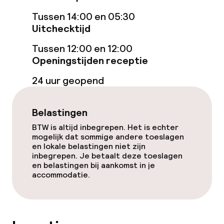
Kinderzwembad
Tussen 14:00 en 05:30
Stoombad
Uitchecktijd
Tussen 12:00 en 12:00
Turks stoombad (hamam)
Openingstijden receptie
Spacentrum
24 uur geopend
Spa behandelingen
Belastingen
Massage
BTW is altijd inbegrepen. Het is echter
mogelijk dat sommige andere toeslagen
en lokale belastingen niet zijn
Schoonheidssalon
inbegrepen. Je betaalt deze toeslagen
en belastingen bij aankomst in je
Fitnessruimte / gym
accommodatie.
Entertainment