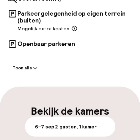
Parkeergelegenheid op eigen terrein
(buiten)
Mogelijk extra kosten
Openbaar parkeren
Welkom
Toon alle
Receptie: 24 uur geopend
Laat uitchecken mogelijk
Meertalige medewerkers
Bekijk de kamers
Bagageruimte
6–7 sep
2 gasten, 1 kamer
Parkeren & mobiliteit