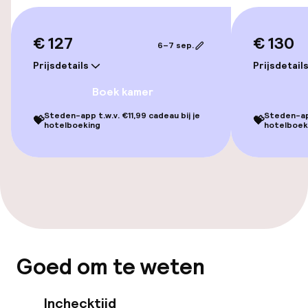
Overal rolstoeltoegankelijk
Lift
€ 127
€ 130
6–7 sep.
Voor toegankelijkheid
Prijsdetails
Prijsdetail
geoptimaliseerde kamers beschikbaar
Boek kamer
Steden-app t.w.v. €11,99 cadeau bij je
Steden-app
💝
💝
Kamers
hotelboeking
hotelboek
Voor toegankelijkheid
geoptimaliseerde kamers beschikbaar
Kamers voor rokers beschikbaar
Zwemmen & wellness
Goed om te weten
Zoetwater binnenzwembad
Inchecktijd