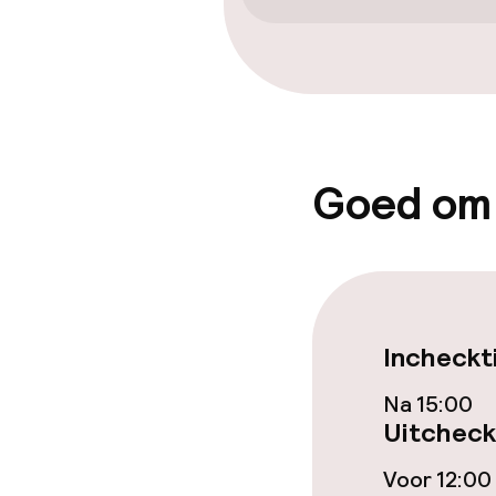
Gratis wifi
Eet- en drink
Restaurant
Goed om
Bar
Eet- en drinkd
Incheckt
Ontbijtbuffet
Na 15:00
Lunch à la car
Uitcheck
Voor 12:00