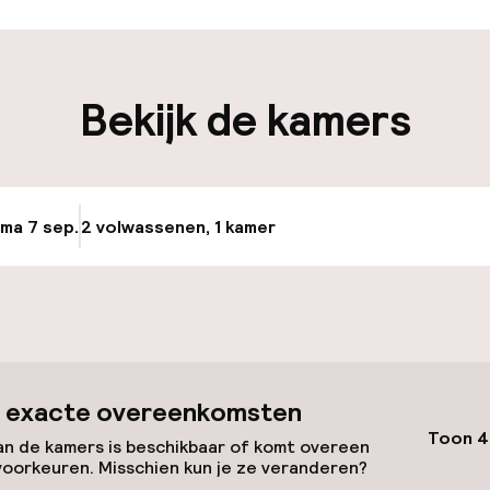
iliteit
Bekijk de kamers
keren
uttle
 ma 7 sep.
2 volwassenen, 1 kamer
Update beschikb
id
 exacte overeenkomsten
Toon 4
n de kamers is beschikbaar of komt overeen
voorkeuren. Misschien kun je ze veranderen?