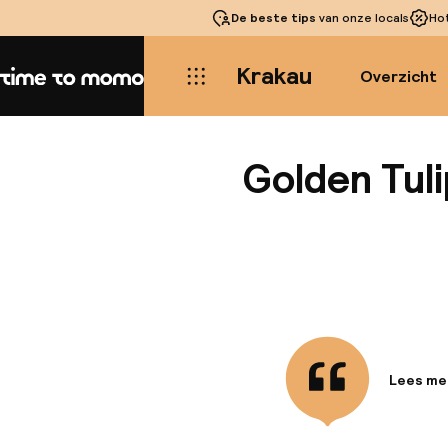
De beste tips
van onze locals
Ho
Krakau
Overzicht
Home
Golden Tul
Lees me
Informa
Gelegen 
voor zow