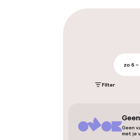
Parkeren & mob
Openbaar par
Luchthavensh
zo 6 –
Toegankelijkhe
Filter
Lift
Geen
Entertainment
Geen va
met je 