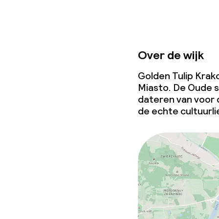
Beleid
Over de wijk
Overal rookvri
Golden Tulip Krako
Miasto. De Oude s
dateren van voor 
de echte cultuurl