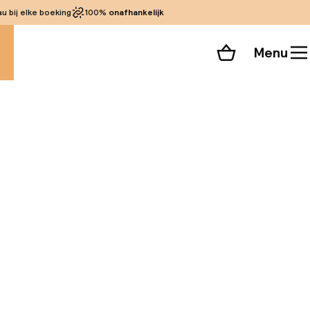
 bij elke boeking
100%
onafhankelijk
Menu
Winkelmand
Bekijk de kamers
 alle 62 foto’s
eweldige locatie
s een korte