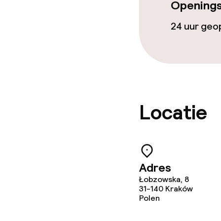
Dieetopties
Openings
24 uur ge
Glutenvrije op
Vegetarische 
Schoonmaakvo
Locatie
Wasservice
Zakelijke facili
Adres
Łobzowska, 8
Conferentier
31-140
Kraków
Polen
Vergaderruim