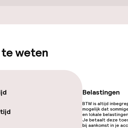
gelegenheden
 te weten
iensten
ijd
Belastingen
Roomservice
BTW is altijd inbegre
te
mogelijk dat sommig
tijd
en lokale belastingen
Je betaalt deze toe
bij aankomst in je a