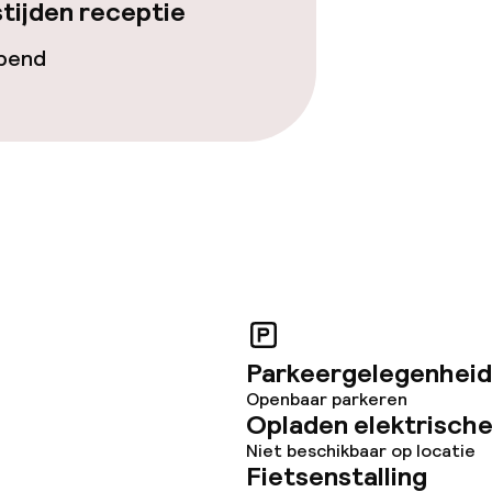
tijden receptie
opend
ties
opties
orzieningen
teiten
Parkeergelegenheid
Openbaar parkeren
uimte
Opladen elektrische
Niet beschikbaar op locatie
te
Fietsenstalling