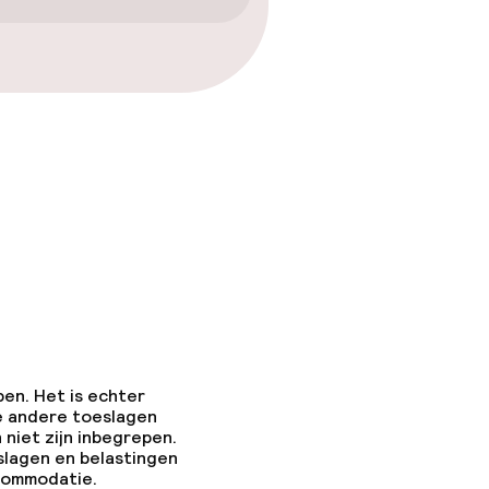
pen. Het is echter
e andere toeslagen
 niet zijn inbegrepen.
slagen en belastingen
ccommodatie.