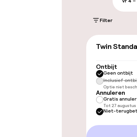
vr 4 –
Parkeergelege
terrein (binne
Filter
PLN 120,00 per d
Twin Stand
Toegankelijkhe
Overal rolstoe
Ontbijt
Geen ontbijt
Voor toeganke
Inclusief ontbi
geoptimalise
Optie niet besch
beschikbaar
Annuleren
Gratis annule
Tot 27 augustus
Niet-terugbet
Kamers
Aansluitende 