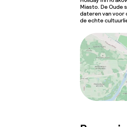
Beleid
Holiday Inn Krakow
Miasto. De Oude s
dateren van voor 
Overal rookvri
de echte cultuurl
Kleine huisdi
(minder dan de