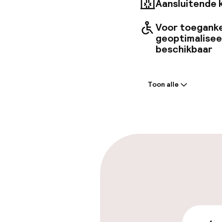
Aansluitende 
Voor toeganke
geoptimalise
beschikbaar
Welkom
Toon alle
Receptie: 24 
Meertalige m
Parkeren & mob
Parkeergelege
terrein (buite
PLN 120,00 per d