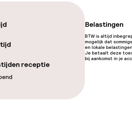
gelegenheden
ijd
Belastingen
BTW is altijd inbegre
mogelijk dat sommig
tijd
en lokale belastingen
Je betaalt deze toe
bij aankomst in je a
tijden receptie
iensten
opend
Diner à la carte
te
Roomservice