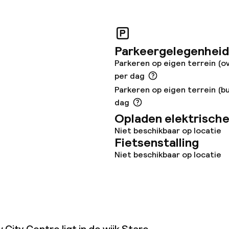
opties
Parkeergelegenheid
Parkeren op eigen terrein (o
orzieningen
per dag
Parkeren op eigen terrein (bu
dag
Opladen elektrische
Niet beschikbaar op locatie
teiten
Fietsenstalling
Niet beschikbaar op locatie
uimte
te