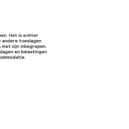
pen. Het is echter
e andere toeslagen
 niet zijn inbegrepen.
slagen en belastingen
ccommodatie.