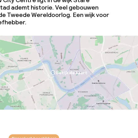
 City Centre ligt in de wijk Stare
tad ademt historie. Veel gebouwen
de Tweede Wereldoorlog. Een wijk voor
j
Grote huisdiere
iefhebber.
(meer dan 5 kg)
eren toegestaan
 5 kg)
Bekijk de kaart