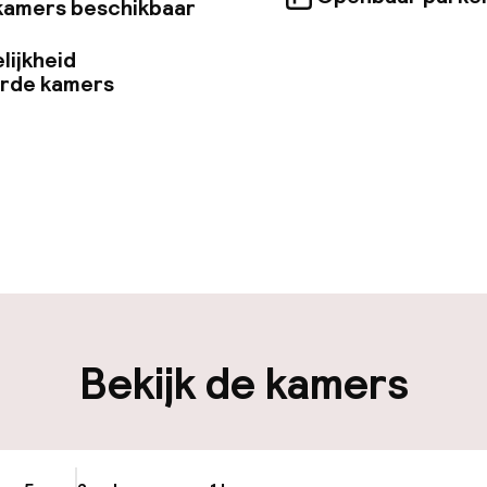
kamers beschikbaar
lijkheid
erde kamers
uur geopend
Bagageruimte
edewerkers
iliteit
Bekijk de kamers
nheid op eigen
Openbaar parke
n)
Transferservice
ag