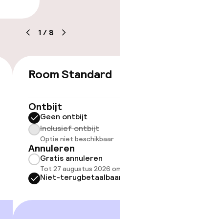
arheid
1
/
8
Room Standard
Doubl
€ 226
Ontbijt
Ontbijt
Geen ontbijt
Geen 
Inclusief ontbijt
Inclus
Optie niet beschikbaar
Optie 
Annuleren
Annule
Gratis annuleren
Grati
Tot 27 augustus 2026 om 21:59
Tot 27
Niet-terugbetaalbaar
Niet-