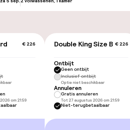
 za 5 sep.
2 volwassenen, 1 kamer
Update beschikba
nheid op eigen
n)
ag
ard
Double King Size Bed
€ 226
€ 226
id
ltoegankelijk
Ontbijt
Geen ontbijt
lijkheid
jt
Inclusief ontbijt
erde kamers
ikbaar
Optie niet beschikbaar
Annuleren
ren
Gratis annuleren
 2026 om 21:59
Tot 27 augustus 2026 om 21:59
aalbaar
Niet-terugbetaalbaar
kamers beschikbaar