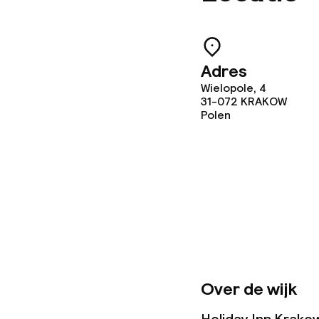
Vegetarische 
Adres
Wielopole, 4
Schoonmaakvo
31-072
KRAKOW
Polen
Wasservice
Zakelijke facili
Conferentier
Vergaderruim
Over de wijk