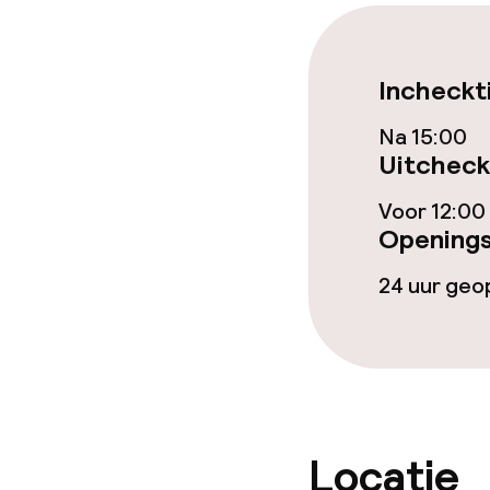
Eet- en drink
Incheckt
Restaurant
Na 15:00
Uitcheck
Bar
Voor 12:00
Openings
Eet- en drinkd
24 uur ge
Ontbijtbuffet
Lunch à la car
Locatie
Dieetopties