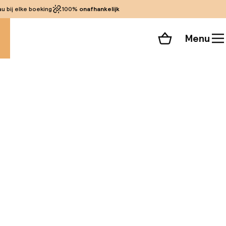
 bij elke boeking
100%
onafhankelijk
Menu
Winkelmand
Bekijk de kamers
 alle 130 foto’s
, met gratis Wi-Fi
re hotel ligt op