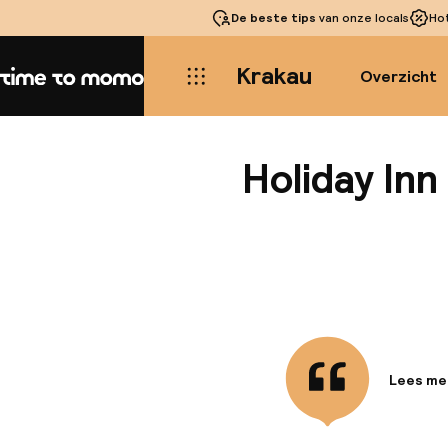
De beste tips
van onze locals
Ho
Krakau
Overzicht
Home
Holiday In
Lees me
Informa
Centraal
en een c