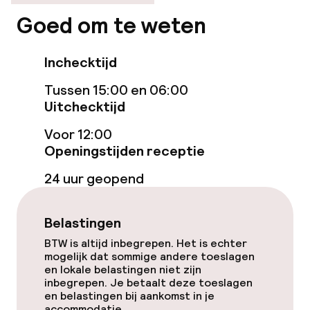
Stoombad
Goed om te weten
Spa behandelingen
Inchecktijd
Fitnessruimte / gym
Tussen 15:00 en 06:00
Uitchecktijd
Entertainment
Voor 12:00
Gratis wifi
Openingstijden receptie
24 uur geopend
Eet- en drinkgelegenheden
Belastingen
Restaurant
BTW is altijd inbegrepen. Het is echter
mogelijk dat sommige andere toeslagen
Bar
en lokale belastingen niet zijn
inbegrepen. Je betaalt deze toeslagen
en belastingen bij aankomst in je
Eet- en drinkdiensten
accommodatie.