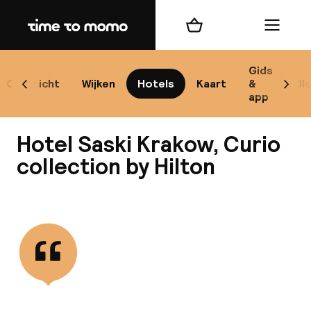
Home
Winkelmand
Menu
Kr
Gids
Overzicht
Wijken
Hotels
Kaart
&
Bl
Scroll naar links
Scrol
app
B
Hotel Saski Krakow, Curio
collection by Hilton
Bekijk alle
best
Reisi
We