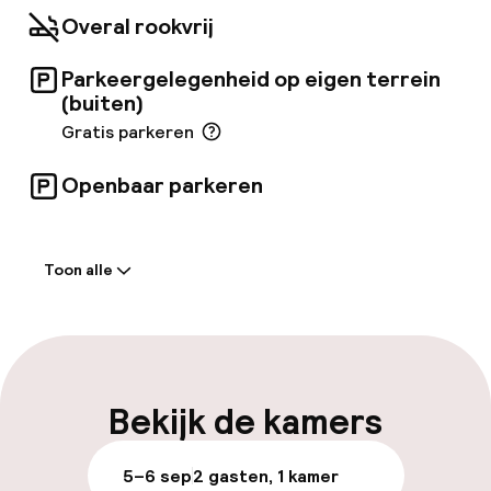
Overal rookvrij
Parkeergelegenheid op eigen terrein
(buiten)
Gratis parkeren
Openbaar parkeren
Welkom
Toon alle
Receptie: 24 uur geopend
Meertalige medewerkers
Parkeren & mobiliteit
Bekijk de kamers
Parkeergelegenheid op eigen terrein
5–6 sep
2 gasten, 1 kamer
(buiten)