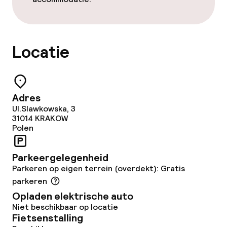
Ontbijtbuffet
Roomservice
Locatie
Schoonmaakvoorzieningen
Adres
Wasservice
Ul.Slawkowska, 3
31014
KRAKOW
Polen
Zakelijke faciliteiten
Parkeergelegenheid
Conferentieruimte
Parkeren op eigen terrein (overdekt): Gratis
parkeren
Opladen elektrische auto
Beleid
Niet beschikbaar op locatie
Fietsenstalling
Overal rookvrij