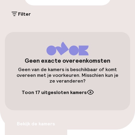
Gratis parkeren
Filter
Parkeerservice
Openbaar parkeren
Fietsenstalling
Geen exacte overeenkomsten
Geen van de kamers is beschikbaar of komt
Toegankelijkheid
overeen met je voorkeuren. Misschien kun je
ze veranderen?
Overal rolstoeltoegankelijk
Toon 17 uitgesloten kamers
Lift
Zwemmen & wellness
Bekijk de kamers