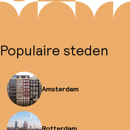
Populaire steden
Amsterdam
Rotterdam