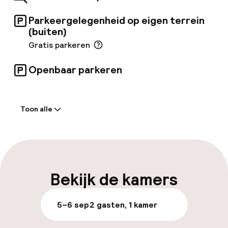
Parkeergelegenheid op eigen terrein
(buiten)
Gratis parkeren
Openbaar parkeren
Welkom
Toon alle
Receptie: 24 uur geopend
Meertalige medewerkers
Bagageruimte
Bekijk de kamers
Parkeren & mobiliteit
5–6 sep
2 gasten, 1 kamer
Parkeergelegenheid op eigen terrein