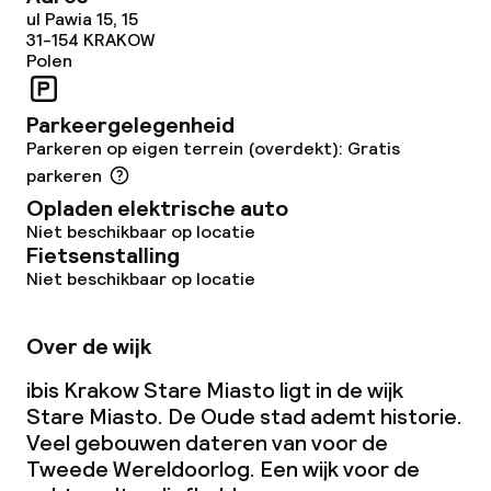
ul Pawia 15, 15
Vergaderruimte
31-154
KRAKOW
Polen
Beleid
Parkeergelegenheid
Parkeren op eigen terrein (overdekt): Gratis
Overal rookvrij
parkeren
Opladen elektrische auto
Kleine huisdieren toegestaan (minder
Niet beschikbaar op locatie
dan de 5 kg)
Fietsenstalling
Niet beschikbaar op locatie
Over de wijk
ibis Krakow Stare Miasto ligt in de wijk
Stare Miasto. De Oude stad ademt historie.
Veel gebouwen dateren van voor de
Tweede Wereldoorlog. Een wijk voor de