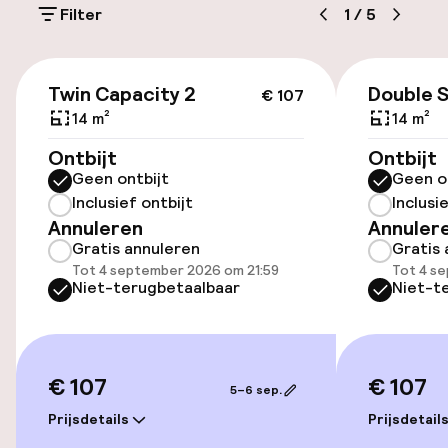
(buiten)
Filter
1
/
5
Gratis parkeren
€ 107
Openbaar parkeren
Twin Capacity 2
Double 
€ 107
14 m²
14 m²
Fietsverhuur
Ontbijt
Ontbijt
Geen ontbijt
Geen o
Inclusief ontbijt
Inclusi
Toegankelijkheid
Annuleren
Annuler
Gratis annuleren
Gratis 
Overal rolstoeltoegankelijk
Tot 4 september 2026 om 21:59
Tot 4 s
Niet-terugbetaalbaar
Niet-t
Lift
Entertainment
€ 107
€ 107
5–6 sep.
Gratis wifi
Prijsdetails
Prijsdetail