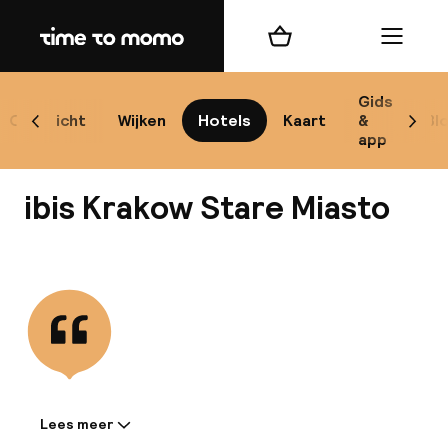
Home
Winkelmand
Menu
Kr
Gids
Overzicht
Wijken
Hotels
Kaart
&
Bl
Scroll naar links
Scrol
app
B
ibis Krakow Stare Miasto
Bekijk alle
best
Reisi
We
Lees meer
Informatie gedeeld door de