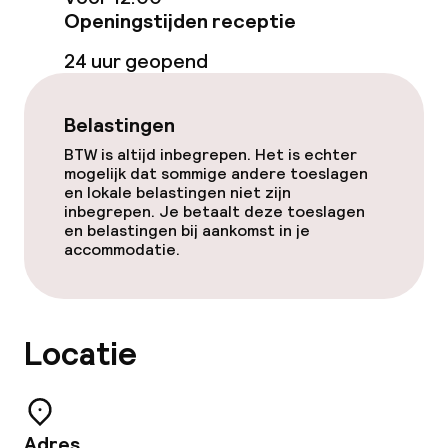
Openingstijden receptie
Lunch à la carte
24 uur geopend
Diner à la carte
Belastingen
BTW is altijd inbegrepen. Het is echter
Dieetopties
mogelijk dat sommige andere toeslagen
en lokale belastingen niet zijn
Speciale dieetopties
inbegrepen. Je betaalt deze toeslagen
en belastingen bij aankomst in je
accommodatie.
Schoonmaakvoorzieningen
Wasservice
Locatie
Zakelijke faciliteiten
Conferentieruimte
Adres