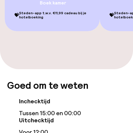
Boek kamer
Tuin
Steden-app t.w.v. €11,99 cadeau bij je
Steden-app
💝
💝
hotelboeking
hotelboek
Terras
TV lounge
Game-kamer
Eet- en drinkgelegenheden
Restaurant
Goed om te weten
Bar
Inchecktijd
Tussen 15:00 en 00:00
Eet- en drinkdiensten
Uitchecktijd
Ontbijtbuffet
Voor 12:00