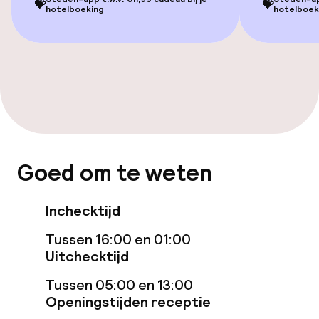
💝
💝
hotelboeking
hotelboek
Voor toegankelijkheid
geoptimaliseerde kamers beschikbaar
Entertainment
Gratis wifi
TV lounge
Goed om te weten
Eet- en drinkgelegenheden
Inchecktijd
Bar
Tussen 16:00 en 01:00
Uitchecktijd
Tussen 05:00 en 13:00
Eet- en drinkdiensten
Openingstijden receptie