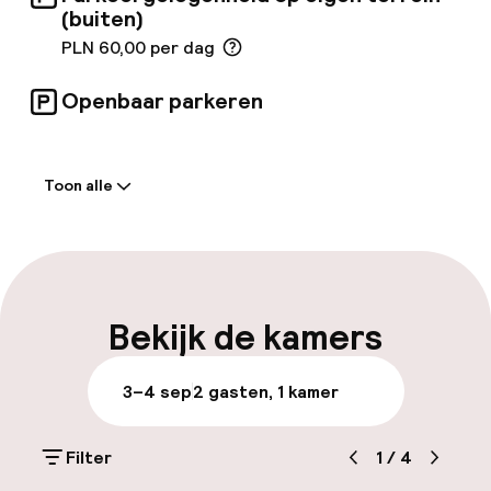
(buiten)
PLN 60,00 per dag
Openbaar parkeren
Welkom
Toon alle
Receptie: 24 uur geopend
Meertalige medewerkers
Bagageruimte
Bekijk de kamers
Parkeren & mobiliteit
3–4 sep
2 gasten, 1 kamer
Parkeergelegenheid op eigen terrein
(buiten)
Filter
1
/
4
PLN 60,00 per dag