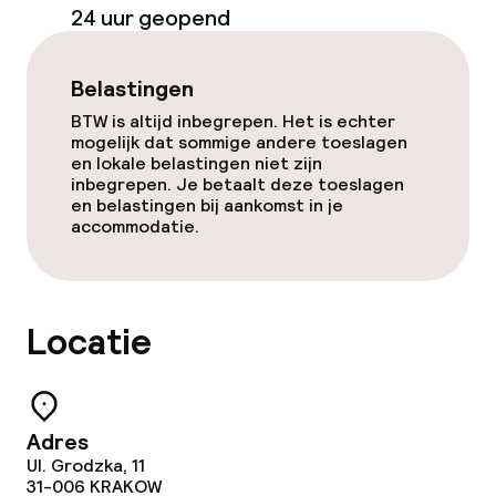
Ontbijtbuffet
24 uur geopend
Vroeg ontbijt
Belastingen
BTW is altijd inbegrepen. Het is echter
Dieetopties
mogelijk dat sommige andere toeslagen
en lokale belastingen niet zijn
Glutenvrije opties
inbegrepen. Je betaalt deze toeslagen
en belastingen bij aankomst in je
accommodatie.
Schoonmaakvoorzieningen
Wasservice
Locatie
Zakelijke faciliteiten
Vergaderruimte
Adres
Ul. Grodzka, 11
31-006
KRAKOW