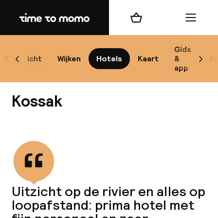
Home
Winkelmand
Menu
Kr
Gids
Overzicht
Wijken
Hotels
Kaart
&
Bl
Scroll naar links
Scrol
app
B
Kossak
Bekijk alle
best
Reisi
Uitzicht op de rivier en alles op
loopafstand: prima hotel met
We