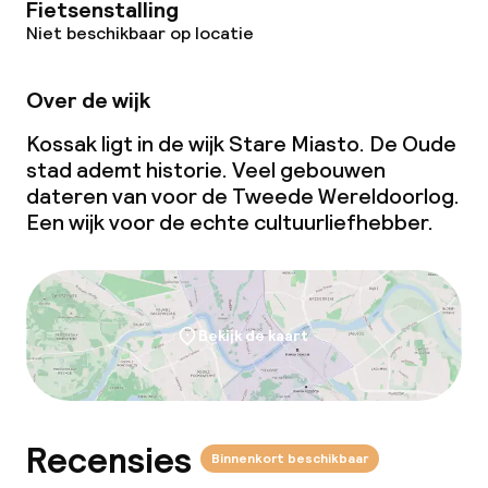
Roomservice
Fietsenstalling
Niet beschikbaar op locatie
Dieetopties
Over de wijk
Speciale dieetopties
Kossak ligt in de wijk Stare Miasto. De Oude
stad ademt historie. Veel gebouwen
Glutenvrije opties
dateren van voor de Tweede Wereldoorlog.
Een wijk voor de echte cultuurliefhebber.
Vegetarische opties
Schoonmaakvoorzieningen
Bekijk de kaart
Wasfaciliteiten (wasmachine)
Wasservice
Recensies
Binnenkort beschikbaar