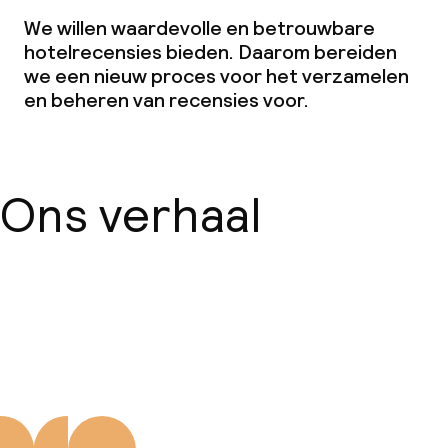
Zakelijke faciliteiten
We willen waardevolle en betrouwbare
Conferentieruimte
hotelrecensies bieden. Daarom bereiden
we een nieuw proces voor het verzamelen
Vergaderruimte
en beheren van recensies voor.
Beleid
Ons verhaal
Borg bij aankomst
Overal rookvrij
Over ons