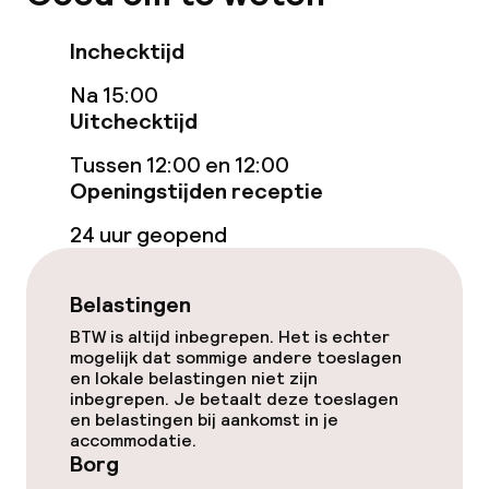
Spacentrum
Inchecktijd
Spa behandelingen
Na 15:00
Uitchecktijd
Massage
Tussen 12:00 en 12:00
Fitnessruimte / gym
Openingstijden receptie
24 uur geopend
Entertainment
Belastingen
Gratis wifi
BTW is altijd inbegrepen. Het is echter
mogelijk dat sommige andere toeslagen
Zonneterras
en lokale belastingen niet zijn
inbegrepen. Je betaalt deze toeslagen
en belastingen bij aankomst in je
Eet- en drinkgelegenheden
accommodatie.
Borg