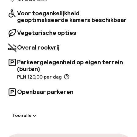
badkamer met föhn en toiletartikelen. Het
hotel heeft een restaurant met een glazen
Voor toegankelijkheid
interieur, gelegen op het dak, waar gasten
kunnen genieten van uitstekende gerechten.
geoptimaliseerde kamers beschikbaar
Gasten kunnen ook volledig ontspannen in de
spa met massage, sauna en rustruimtes,
Vegetarische opties
evenals een modern fitnesscentrum.
Overal rookvrij
Parkeergelegenheid op eigen terrein
(buiten)
PLN 120,00 per dag
Openbaar parkeren
Welkom
Toon alle
Receptie: 24 uur geopend
Meertalige medewerkers