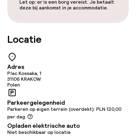
Restaurant
Let op: er is een borg vereist. Je betaalt
deze bij aankomst in je accommodatie.
Bar
Eet- en drinkdiensten
Locatie
Ontbijtbuffet
Lunchbuffet
Adres
Plac Kossaka, 1
Lunch à la carte
31106
KRAKOW
Polen
Lunch, vast menu
Parkeergelegenheid
Diner à la carte
Parkeren op eigen terrein (overdekt): PLN 120,00
per dag
Diner, vast menu
Opladen elektrische auto
Niet beschikbaar op locatie