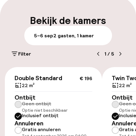
Bagageruimte
Bekijk de kamers
Parkeren & mobiliteit
5–6 sep
2 gasten, 1 kamer
Parkeergelegenheid op eigen terrein
(buiten)
Filter
1
/
5
PLN 120,00 per dag
€ 196
Openbaar parkeren
Double Standard
Twin Tw
€ 196
22 m²
22 m²
Luchthavenshuttle
Ontbijt
Ontbijt
Geen ontbijt
Geen o
Transferservice
Optie niet beschikbaar
Optie ni
Inclusief ontbijt
Inclusi
Fietsverhuur
Annuleren
Annuler
Gratis annuleren
Gratis 
Fietsen beschikbaar