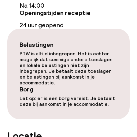
Massage
Na 14:00
Openingstijden receptie
Entertainment
24 uur geopend
Gratis wifi
Belastingen
TV lounge
BTW is altijd inbegrepen. Het is echter
mogelijk dat sommige andere toeslagen
en lokale belastingen niet zijn
inbegrepen. Je betaalt deze toeslagen
Eet- en drinkgelegenheden
en belastingen bij aankomst in je
accommodatie.
Restaurant
Borg
Let op: er is een borg vereist. Je betaalt
Bar
deze bij aankomst in je accommodatie.
Eet- en drinkdiensten
Locatie