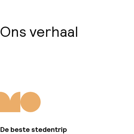
Conferentieruimte
Vergaderruimte
Ons verhaal
Beleid
Borg bij aankomst
Over ons
Overal rookvrij
De beste stedentrip