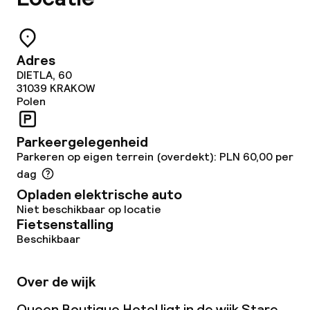
Ontbijtbuffet
Lunchbuffet
Adres
Lunch à la carte
DIETLA, 60
31039
KRAKOW
Polen
Lunch, vast menu
Dinerbuffet
Parkeergelegenheid
Parkeren op eigen terrein (overdekt): PLN 60,00 per
Diner à la carte
dag
Opladen elektrische auto
Diner, vast menu
Niet beschikbaar op locatie
Fietsenstalling
Roomservice
Beschikbaar
Over de wijk
Dieetopties
Queen Boutique Hotel ligt in de wijk Stare