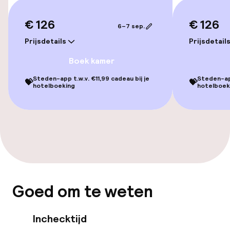
Lift
€ 126
€ 126
Voor toegankelijkheid
6–7 sep.
geoptimaliseerde kamers beschikbaar
Prijsdetails
Prijsdetail
Boek kamer
Kamers
Steden-app t.w.v. €11,99 cadeau bij je
Steden-app
💝
💝
hotelboeking
hotelboek
Voor toegankelijkheid
geoptimaliseerde kamers beschikbaar
Zwemmen & wellness
Parasols
Spacentrum
Goed om te weten
Spa behandelingen
Inchecktijd