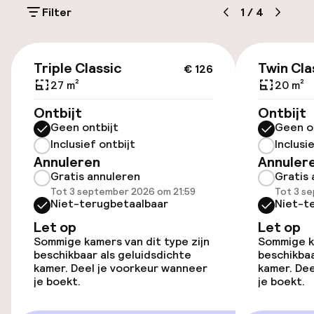
Filter
1
/
4
Parkeergelegenheid op eigen terrein
(buiten)
€ 126
PLN 60,00 per dag
Triple Classic
Twin Cla
€ 126
27 m²
20 m²
Openbaar parkeren
Ontbijt
Ontbijt
Geen ontbijt
Geen o
Luchthavenshuttle
Inclusief ontbijt
Inclusi
Annuleren
Annuler
Transferservice
Gratis annuleren
Gratis 
Tot 3 september 2026 om 21:59
Tot 3 s
Fietsenstalling
Niet-terugbetaalbaar
Niet-t
Let op
Let op
Sommige kamers van dit type zijn
Sommige ka
Toegankelijkheid
beschikbaar als geluidsdichte
beschikbaa
kamer. Deel je voorkeur wanneer
kamer. Dee
Overal rolstoeltoegankelijk
je boekt.
je boekt.