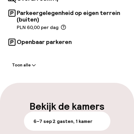
gasten genieten van innovatieve gerechten
met de meest verse en seizoensgebonden
Parkeergelegenheid op eigen terrein
ingrediënten.
(buiten)
PLN 60,00 per dag
Openbaar parkeren
Welkom
Toon alle
Receptie: 24 uur geopend
Vroeg uitchecken mogelijk
Meertalige medewerkers
Bekijk de kamers
Bagageruimte
6–7 sep
2 gasten, 1 kamer
Parkeren & mobiliteit