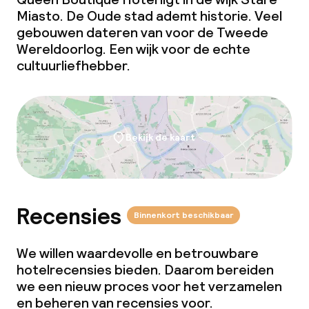
Speciale dieetopties
Miasto. De Oude stad ademt historie. Veel
gebouwen dateren van voor de Tweede
Glutenvrije opties
Wereldoorlog. Een wijk voor de echte
cultuurliefhebber.
Vegetarische opties
Faciliteiten en diensten voor kinderen
Bekijk de kaart
Babysitservice
Schoonmaakvoorzieningen
Recensies
Binnenkort beschikbaar
Wasservice
We willen waardevolle en betrouwbare
hotelrecensies bieden. Daarom bereiden
Zakelijke faciliteiten
we een nieuw proces voor het verzamelen
en beheren van recensies voor.