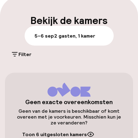
Parkeren & mobiliteit
Bekijk de kamers
Openbaar parkeren
5–6 sep
2 gasten, 1 kamer
Luchthavenshuttle
Filter
Transferservice
Toegankelijkheid
Voor toegankelijkheid
Geen exacte overeenkomsten
geoptimaliseerde kamers beschikbaar
Geen van de kamers is beschikbaar of komt
overeen met je voorkeuren. Misschien kun je
ze veranderen?
Kamers
Toon 6 uitgesloten kamers