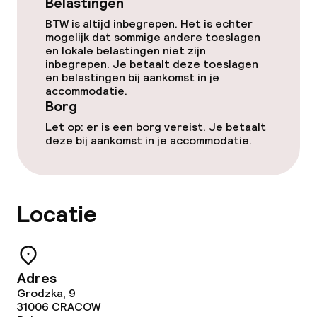
Belastingen
Borg bij aankomst
BTW is altijd inbegrepen. Het is echter
mogelijk dat sommige andere toeslagen
en lokale belastingen niet zijn
Vrijgezellenfeesten of andere feesten
inbegrepen. Je betaalt deze toeslagen
niet toegestaan
en belastingen bij aankomst in je
accommodatie.
Borg
Let op: er is een borg vereist. Je betaalt
deze bij aankomst in je accommodatie.
Locatie
Adres
Grodzka, 9
31006
CRACOW