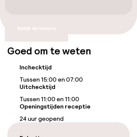
Voor toegankelijkheid
geoptimaliseerde kamers beschikbaar
Entertainment
Bekijk de kamers
Gratis wifi
Goed om te weten
Eet- en drinkdiensten
Inchecktijd
Roomservice
Tussen 15:00 en 07:00
Uitchecktijd
Schoonmaakvoorzieningen
Tussen 11:00 en 11:00
Openingstijden receptie
Wasservice
24 uur geopend
Beleid