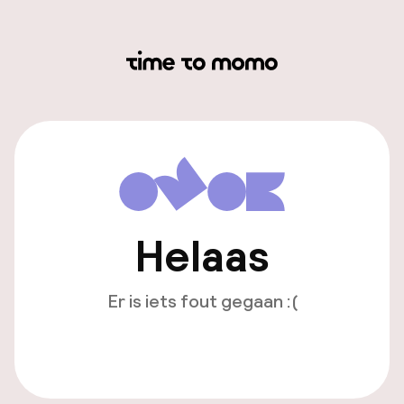
Helaas
Er is iets fout gegaan :(
Opnieuw laden