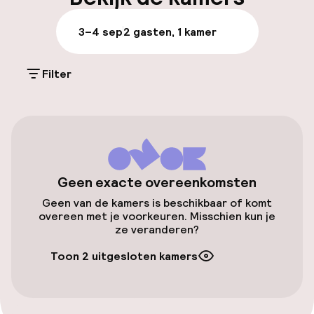
Bagageruimte
3–4 sep
2 gasten, 1 kamer
Parkeren & mobiliteit
Filter
Parkeergelegenheid op eigen terrein
(buiten)
Mogelijk extra kosten
Openbaar parkeren
Geen exacte overeenkomsten
Geen van de kamers is beschikbaar of komt
Toegankelijkheid
overeen met je voorkeuren. Misschien kun je
ze veranderen?
Overal rolstoeltoegankelijk
Toon 2 uitgesloten kamers
Lift