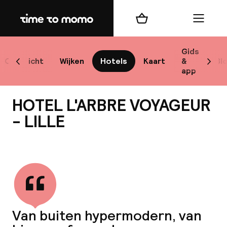
Home
Winkelmand
Menu
L
Gids
Overzicht
Wijken
Hotels
Kaart
&
Bl
Scroll naar links
Scrol
app
B
HOTEL L'ARBRE VOYAGEUR
- LILLE
Bekijk alle
best
Reisi
We
Van buiten hypermodern, van