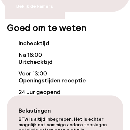
Zwemmen & wellness
Bekijk de kamers
Spacentrum
Goed om te weten
Massage
Inchecktijd
Entertainment
Na 16:00
Uitchecktijd
Betaalde wifi
Voor 13:00
Tuin
Openingstijden receptie
24 uur geopend
Terras
Belastingen
Eet- en drinkgelegenheden
BTW is altijd inbegrepen. Het is echter
mogelijk dat sommige andere toeslagen
Restaurant