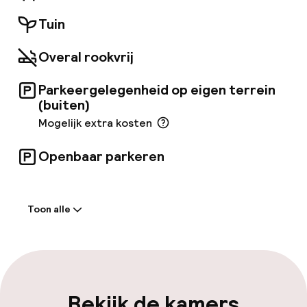
beleidslijnen toe. Zakenreizigers kunnen
gebruik maken van de vergaderruimtes in het
Tuin
etablissement. Het is mogelijk dat voor
sommige services van Hotel l'Arbre Voyageur,
Overal rookvrij
BW Premier Collection moet worden bijbetaald.
Parkeergelegenheid op eigen terrein
(buiten)
Mogelijk extra kosten
Openbaar parkeren
Welkom
Toon alle
Receptie: 24 uur geopend
Laat uitchecken mogelijk
Meertalige medewerkers
Bekijk de kamers