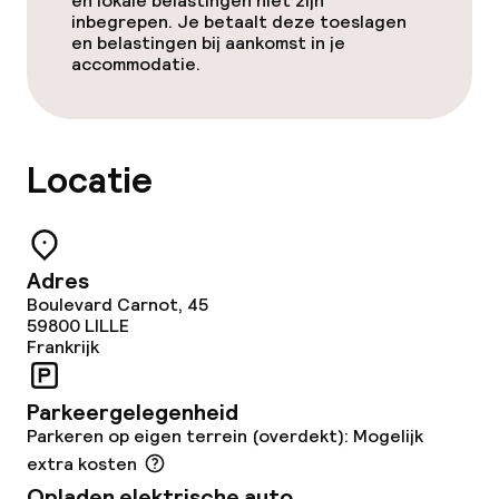
en lokale belastingen niet zijn
inbegrepen. Je betaalt deze toeslagen
Bar
en belastingen bij aankomst in je
accommodatie.
Eet- en drinkdiensten
Roomservice
Locatie
Schoonmaakvoorzieningen
Adres
Wasservice
Boulevard Carnot, 45
59800
LILLE
Frankrijk
Zakelijke faciliteiten
Parkeergelegenheid
Conferentieruimte
Parkeren op eigen terrein (overdekt): Mogelijk
extra kosten
Vergaderruimte
Opladen elektrische auto