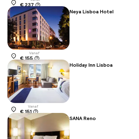
€ 237
Locatie
Neya Lisboa Hotel
Vanaf
€ 155
Locatie
Holiday Inn Lisboa
Vanaf
€ 151
Locatie
SANA Reno