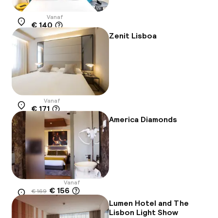
Vanaf
€ 140
Locatie
Zenit Lisboa
Vanaf
€ 171
Locatie
America Diamonds
Vanaf
€ 156
€ 169
Locatie
-8%
Lumen Hotel and The
Lisbon Light Show