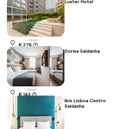
-13%
Luster Hotel
Vanaf
€ 278
Locatie
Dorma Saldanha
Vanaf
€ 143
Locatie
Ibis Lisboa Centro
Saldanha