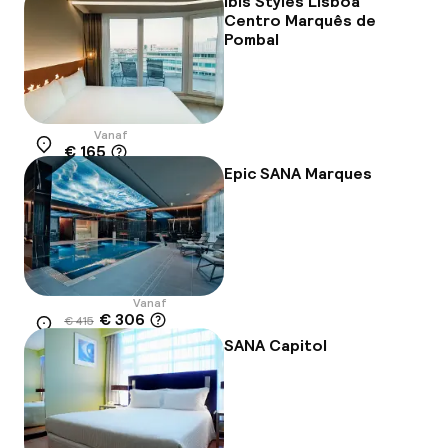
ibis Styles Lisboa
Centro Marquês de
Pombal
Vanaf
€ 165
Locatie
Epic SANA Marques
Vanaf
€ 306
€ 415
Locatie
-26%
SANA Capitol