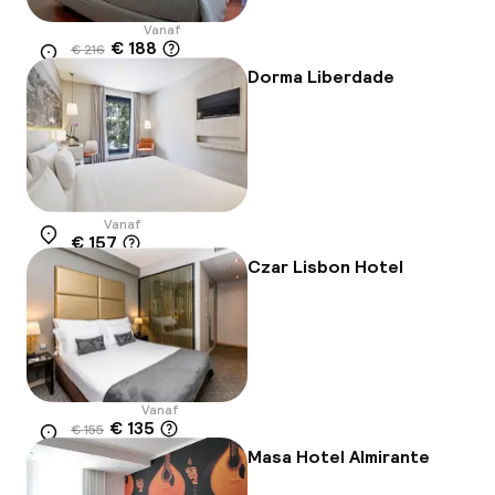
Vanaf
€ 188
€ 216
Locatie
-13%
Dorma Liberdade
Vanaf
€ 157
Locatie
Czar Lisbon Hotel
Vanaf
€ 135
€ 155
Locatie
-13%
Masa Hotel Almirante