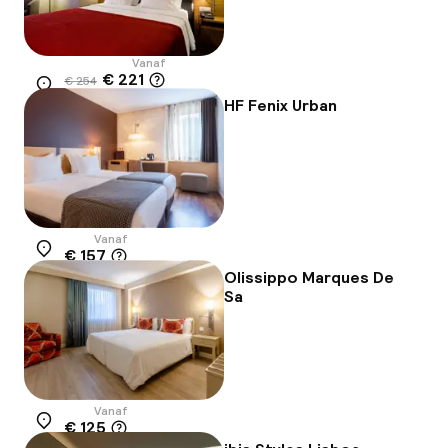
Vanaf
€ 221
€ 254
Locatie
-13%
HF Fenix Urban
Vanaf
€ 157
Locatie
Olissippo Marques De
Sa
Vanaf
€ 125
Locatie