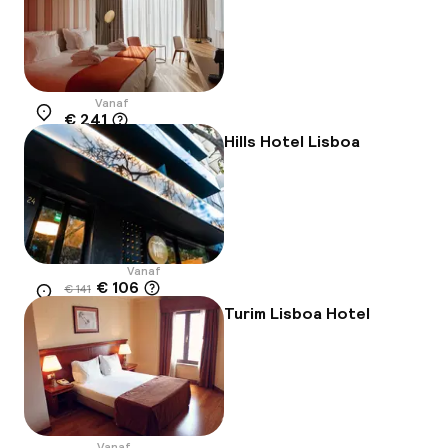
Vanaf
€ 241
Locatie
Hills Hotel Lisboa
Vanaf
€ 106
€ 141
Locatie
-25%
Turim Lisboa Hotel
Vanaf