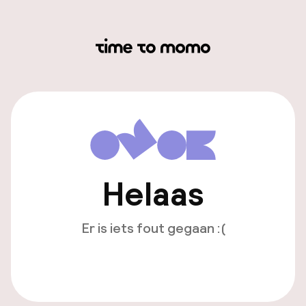
Helaas
Er is iets fout gegaan :(
Opnieuw laden